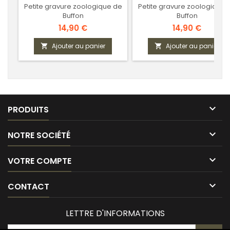
Petite gravure zoologique de
Petite gravure zoologique 
Buffon
Buffon
Prix
Prix
14,90 €
14,90 €
Ajouter au panier
Ajouter au panier



PRODUITS

NOTRE SOCIÉTÉ

VOTRE COMPTE

CONTACT
LETTRE D'INFORMATIONS