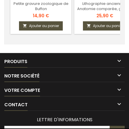
Petite gravure zoologique de
Lithographie ancienne -
Buffon
Anatomie comparée, génit
urinaire
Prix
Prix
14,90 €
25,90 €
Ajouter au panier
Ajouter au panier



PRODUITS

NOTRE SOCIÉTÉ

VOTRE COMPTE

CONTACT
LETTRE D'INFORMATIONS