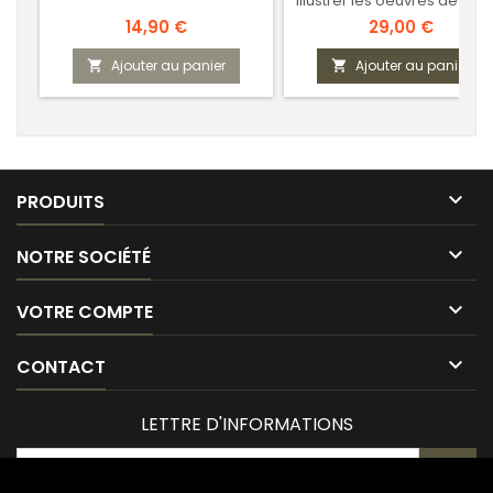
illustrer les oeuvres de Jea
François Regnard
Prix
Prix
14,90 €
29,00 €
Ajouter au panier
Ajouter au panier



PRODUITS

NOTRE SOCIÉTÉ

VOTRE COMPTE

CONTACT
LETTRE D'INFORMATIONS