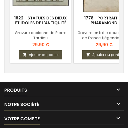
1822 - STATUES DES DIEUX
1778 - PORTRAIT DE
ET IDOLES DE L'ANTIQUITÉ
PHARAMOND
Gravure ancienne de Pierre
Gravure en taille douce - R
Tardieu
de France (légendaire)
Prix
Prix
29,90 €
29,90 €
Ajouter au panier
Ajouter au panier



PRODUITS

NOTRE SOCIÉTÉ

VOTRE COMPTE