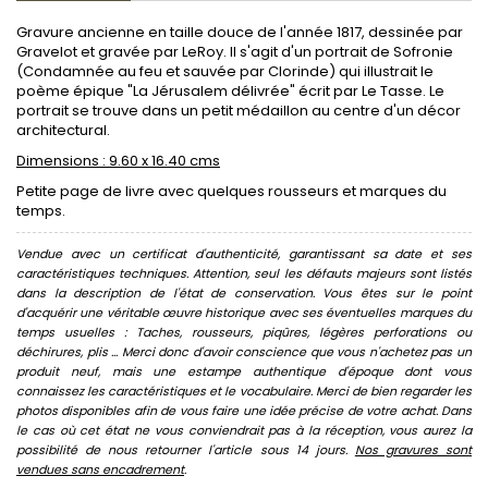
Gravure ancienne en taille douce de l'année 1817, dessinée par
Gravelot et gravée par LeRoy. Il s'agit d'un portrait de Sofronie
(Condamnée au feu et sauvée par Clorinde) qui illustrait le
poème épique "La Jérusalem délivrée" écrit par Le Tasse. Le
portrait se trouve dans un petit médaillon au centre d'un décor
architectural.
Dimensions : 9.60 x 16.40 cms
Petite page de livre avec quelques rousseurs et marques du
temps.
Vendue avec un certificat d'authenticité, garantissant sa date et ses
caractéristiques techniques. Attention, seul les défauts majeurs sont listés
dans la description de l'état de conservation. Vous êtes sur le point
d'acquérir une véritable œuvre historique avec ses éventuelles marques du
temps usuelles : Taches, rousseurs, piqûres, légères perforations ou
déchirures, plis ... Merci donc d'avoir conscience que vous n'achetez pas un
produit neuf, mais une estampe authentique d'époque dont vous
connaissez les caractéristiques et le vocabulaire. Merci de bien regarder les
photos disponibles afin de vous faire une idée précise de votre achat. Dans
le cas où cet état ne vous conviendrait pas à la réception, vous aurez la
possibilité de nous retourner l'article sous 14 jours.
Nos gravures sont
vendues sans encadrement
.