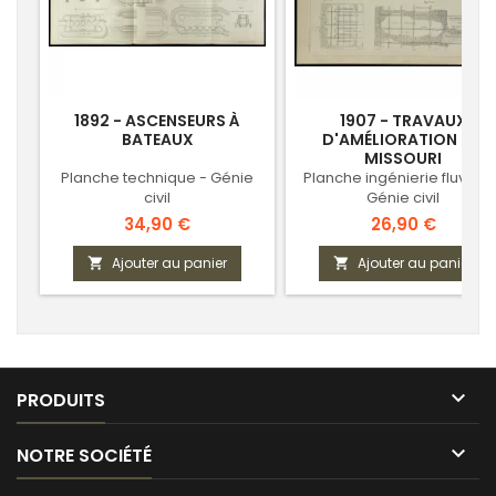
1892 - ASCENSEURS À
1907 - TRAVAUX
BATEAUX
D'AMÉLIORATION DU
MISSOURI
Planche technique - Génie
Planche ingénierie fluviale
civil
Génie civil
Prix
Prix
34,90 €
26,90 €
Ajouter au panier
Ajouter au panier



PRODUITS

NOTRE SOCIÉTÉ