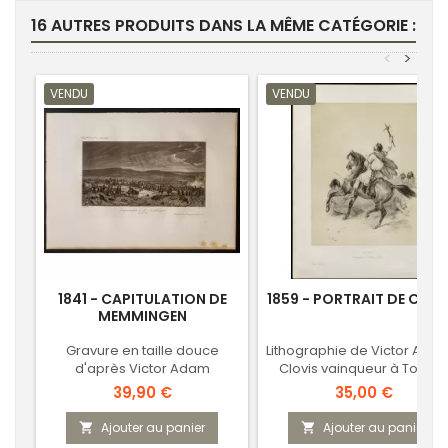
16 AUTRES PRODUITS DANS LA MÊME CATÉGORIE :
<
>
VENDU
VENDU
1841 - CAPITULATION DE
1859 - PORTRAIT DE CLOV
MEMMINGEN
Gravure en taille douce
Lithographie de Victor Ada
d'après Victor Adam
Clovis vainqueur à Tolbia
Prix
Prix
39,90 €
35,00 €
Ajouter au panier
Ajouter au panier

