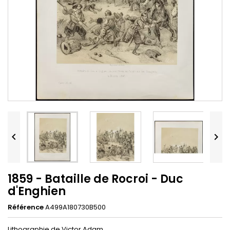


1859 - Bataille de Rocroi - Duc
d'Enghien
Référence
A499A180730B500
Lithographie de Victor Adam