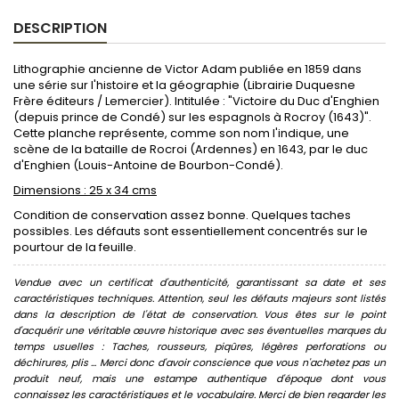
DESCRIPTION
Lithographie ancienne de Victor Adam publiée en 1859 dans
une série sur l'histoire et la géographie (Librairie Duquesne
Frère éditeurs / Lemercier). Intitulée : "Victoire du Duc d'Enghien
(depuis prince de Condé) sur les espagnols à Rocroy (1643)".
Cette planche représente, comme son nom l'indique, une
scène de la bataille de Rocroi (Ardennes) en 1643, par le duc
d'Enghien (Louis-Antoine de Bourbon-Condé).
Dimensions : 25 x 34 cms
Condition de conservation assez bonne. Quelques taches
possibles. Les défauts sont essentiellement concentrés sur le
pourtour de la feuille.
Vendue avec un certificat d'authenticité, garantissant sa date et ses
caractéristiques techniques. Attention, seul les défauts majeurs sont listés
dans la description de l'état de conservation. Vous êtes sur le point
d'acquérir une véritable œuvre historique avec ses éventuelles marques du
temps usuelles : Taches, rousseurs, piqûres, légères perforations ou
déchirures, plis ... Merci donc d'avoir conscience que vous n'achetez pas un
produit neuf, mais une estampe authentique d'époque dont vous
connaissez les caractéristiques et le vocabulaire. Merci de bien regarder les