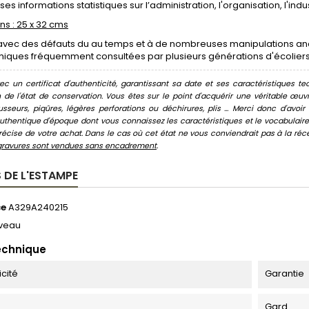
s informations statistiques sur l’administration, l'organisation, l'indu
s : 25 x 32 cms
avec des défauts du au temps et à de nombreuses manipulations anci
ques fréquemment consultées par plusieurs générations d'écoliers. S
c un certificat d'authenticité, garantissant sa date et ses caractéristiques tec
n de l'état de conservation. Vous êtes sur le point d'acquérir une véritable œ
usseurs, piqûres, légères perforations ou déchirures, plis ... Merci donc d'av
thentique d'époque dont vous connaissez les caractéristiques et le vocabulaire. 
écise de votre achat. Dans le cas où cet état ne vous conviendrait pas à la récept
gravures sont vendues sans encadrement
.
 DE L'ESTAMPE
ce
A329A240215
veau
echnique
icité
Garantie
Gard