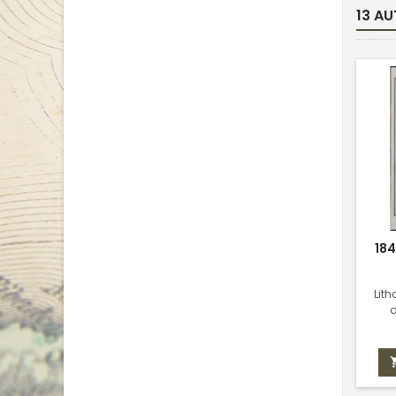
13 AU
184
Lit
d