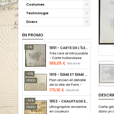
Costumes
Technologie
Divers
EN PROMO
-5%
1891 - CARTE DE L'ÎLE DE BORNÉO
Très rare et introuvable
- Carte hollandaise
Prix
Prix
189,05 €
199,00 €
de
base
-10%
1919 - 5EME ET 6EME ARRONDISSEMENT DE PARIS
Plan ancien et détaillé
VENDU
de la ville de Paris -
Odéon - Sorbonne
Prix
Prix
170,10 €
189,00 €
DESCRI
de
base
-30%
1853 - CHAUFFAGE ET ÉCLAIRAGE (LITHOGRAPHIE)
Carte géo
Lithographie ancienne
VENDU
dans un a
en couleurs