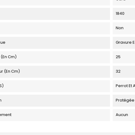
1840
Non
que
Gravure E
 (en Cm)
25
ur (en Cm)
32
s)
Perrot Et 
n
Protégée
ement
Aucun