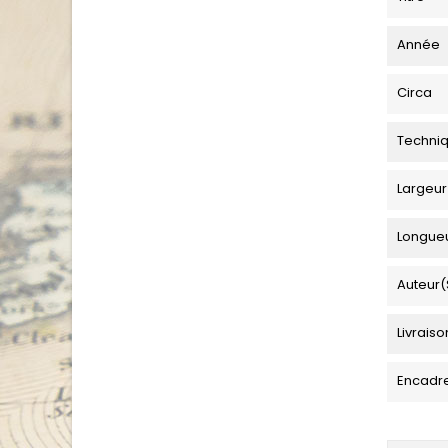
Année
Circa
Techni
Largeur
Longue
Auteur(
Livraiso
Encadr