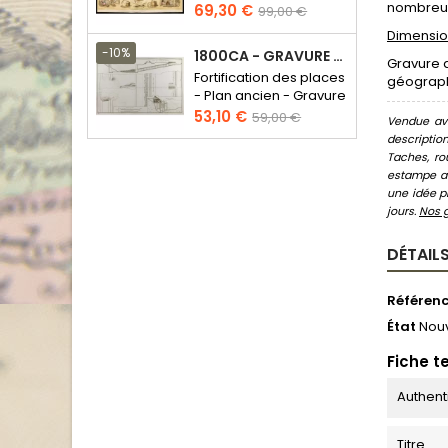
nombreuse
Prix
Prix
69,30 €
99,00 €
de
Dimension
base
-10%
1800CA - GRAVURE ARCHITECTURE MILITAIRE - ATTAQUE ET DÉFENSE
Gravure 
Fortification des places
géographi
- Plan ancien - Gravure
en taille douce
Prix
Prix
53,10 €
59,00 €
Vendue ave
de
descriptio
base
Taches, ro
estampe au
une idée pr
jours.
Nos 
DÉTAILS
Référen
État
Nou
Fiche t
Authent
Titre