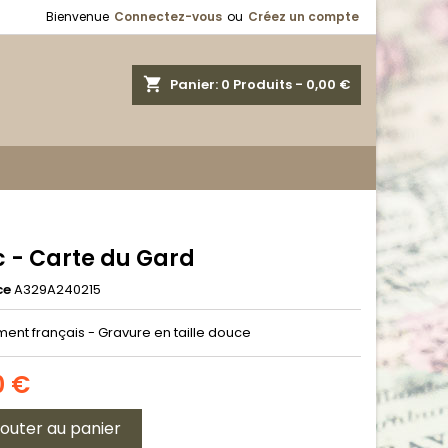
Bienvenue
Connectez-vous
ou
Créez un compte
shopping_cart
Panier:
0
Produits - 0,00 €
c - Carte du Gard
ce
A329A240215
ent français - Gravure en taille douce
0 €
jouter au panier