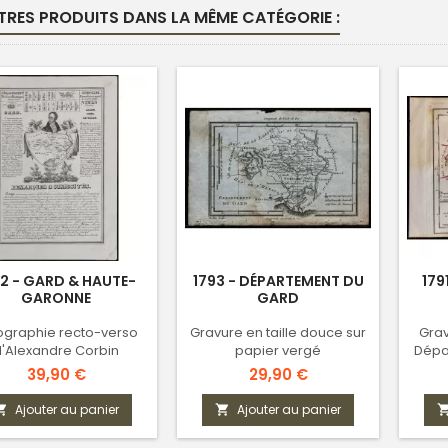
TRES PRODUITS DANS LA MÊME CATÉGORIE :
2 - GARD & HAUTE-
1793 - DÉPARTEMENT DU
179
GARONNE
GARD
hographie recto-verso
Gravure en taille douce sur
Grav
'Alexandre Corbin
papier vergé
Dépa
Prix
Prix
39,90 €
29,90 €
Ajouter au panier
Ajouter au panier

