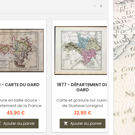
<
>
1 - CARTE DU GARD
1877 - DÉPARTEMENT DU
1802
GARD
ure en taille douce -
Carte et gravure sur cuivre
Départ
rtement de la France
de Gustave Lorsignol
révolutionnaire
Prix
Prix
45,90 €
32,90 €
Ajouter au panier
Ajouter au panier


