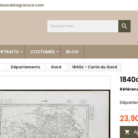
isondelagravure.com

RTRAITS
COSTUMES
BLOG
Départements
Gard
1840c - Carte du Gard
1840
Référen
Départem
23,9
A
