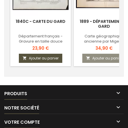
1840C - CARTE DU GARD
1889 - DÉPARTEMENT D
GARD
Département français -
Carte géographique
Gravure en taille douce
ancienne par Migeon
Prix
Prix
23,90 €
34,90 €
Ajouter au panier
Ajouter au panier



PRODUITS

NOTRE SOCIÉTÉ

VOTRE COMPTE