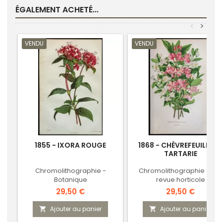
ÉGALEMENT ACHETÉ...
<
>
VENDU
VENDU
1855 - IXORA ROUGE
1868 - CHÈVREFEUILLE D
TARTARIE
Chromolithographie -
Chromolithographie de l
Botanique
revue horticole
Prix
Prix
29,50 €
29,50 €
Ajouter au panier
Ajouter au panier

