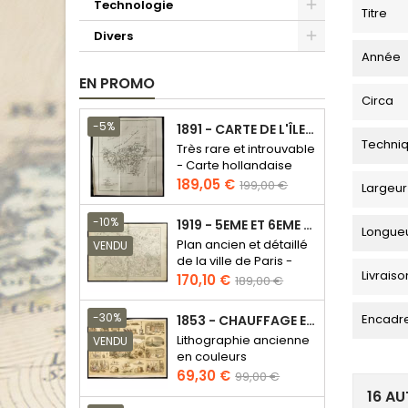
Technologie
Titre
Divers
Année
EN PROMO
Circa
-5%
1891 - CARTE DE L'ÎLE DE BORNÉO
Techni
Très rare et introuvable
- Carte hollandaise
Prix
Prix
189,05 €
199,00 €
Largeur
de
base
-10%
1919 - 5EME ET 6EME ARRONDISSEMENT DE PARIS
Longue
Plan ancien et détaillé
VENDU
de la ville de Paris -
Livraiso
Odéon - Sorbonne
Prix
Prix
170,10 €
189,00 €
de
base
-30%
Encadr
1853 - CHAUFFAGE ET ÉCLAIRAGE (LITHOGRAPHIE)
Lithographie ancienne
VENDU
en couleurs
Prix
Prix
69,30 €
99,00 €
de
16 AU