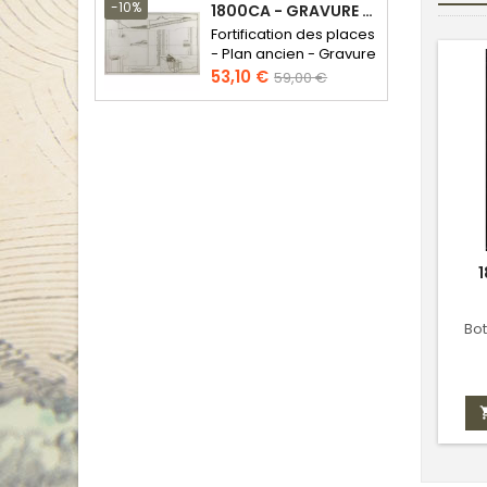
base
-10%
1800CA - GRAVURE ARCHITECTURE MILITAIRE - ATTAQUE ET DÉFENSE
Fortification des places
- Plan ancien - Gravure
en taille douce
Prix
Prix
53,10 €
59,00 €
de
base
1
Bot