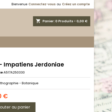
Bienvenue
Connectez-vous
ou
Créez un compte
shopping_cart
Panier:
0
Produits - 0,00 €
 - Impatiens Jerdoniae
ce
A517A250330
thographie - Botanique
0 €
jouter au panier