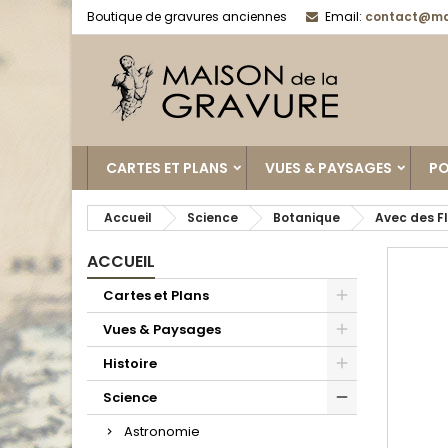
Boutique de gravures anciennes
Email:
contact@ma
CARTES ET PLANS
VUES & PAYSAGES
PO
Accueil
Science
Botanique
Avec des F
ACCUEIL
Cartes et Plans
Vues & Paysages
Histoire
Science
Astronomie