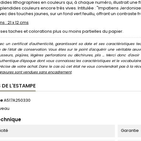
dides lithographies en couleurs qui, à chaque numéro, illustrait une fl
splendides couleurs encore très vives. Intitulée : "Impatiens Jerdonia
ec des touches jaunes, sur un fond vert feuillu, offrant un contraste fra
s : 21 x 12 cms
s taches et colorations plus ou moins partielles du papier.
c un certificat d'authenticité, garantissant sa date et ses caractéristiques tec
n de l'état de conservation. Vous êtes sur le point d'acquérir une véritable œ
usseurs, piqûres, légères perforations ou déchirures, plis ... Merci donc d'av
thentique d'époque dont vous connaissez les caractéristiques et le vocabulaire. 
écise de votre achat. Dans le cas où cet état ne vous conviendrait pas à la récept
gravures sont vendues sans encadrement
.
 DE L'ESTAMPE
ce
A517A250330
veau
echnique
icité
Garantie