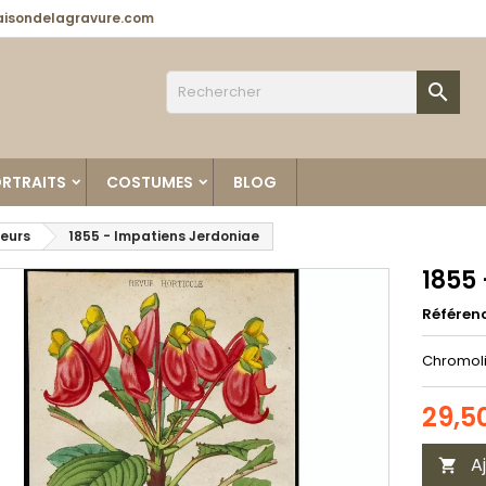
isondelagravure.com

RTRAITS
COSTUMES
BLOG
leurs
1855 - Impatiens Jerdoniae
1855
Référen
Chromoli
29,5
A
