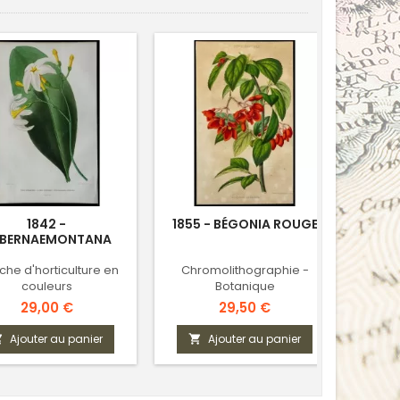
VENDU
1842 -
1855 - BÉGONIA ROUGE
18
BERNAEMONTANA
che d'horticulture en
Chromolithographie -
Chrom
couleurs
Botanique
Prix
Prix
29,00 €
29,50 €
Ajouter au panier
Ajouter au panier


