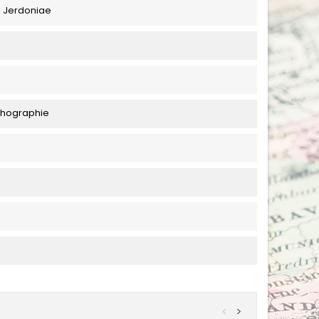
s Jerdoniae
thographie
<
>