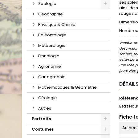
ses splen
Zoologie
ainsi de 
rouges av
Géographie
Dimension
Physique & Chimie
Nombreuse
Paléontologie
Vendue ave
Météorologie
descriptio
Taches, ro
Ethnologie
estampe au
une idée pr
Agronomie
jours.
Nos 
Cartographie
DÉTAILS
Mathématiques & Géométrie
Géologie
Référen
État
Nou
Autres
Fiche t
Portraits
Authent
Costumes