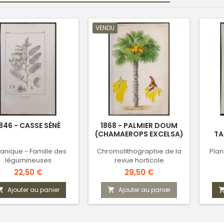
VENDU
846 - CASSE SÉNÉ
1868 - PALMIER DOUM
(CHAMAEROPS EXCELSA)
TA
anique - Famille des
Chromolithographie de la
Plan
légumineuses
revue horticole
Prix
Prix
22,50 €
29,50 €
Ajouter au panier
Ajouter au panier

