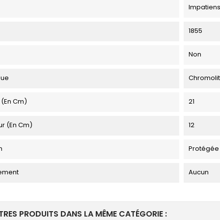
Impatien
1855
Non
que
Chromoli
 (en Cm)
21
ur (en Cm)
12
n
Protégée
ement
Aucun
TRES PRODUITS DANS LA MÊME CATÉGORIE :