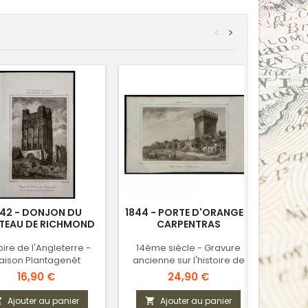
<
>
842 - DONJON DU
1844 - PORTE D'ORANGE À
1865 
TEAU DE RICHMOND
CARPENTRAS
oire de l'Angleterre -
14ème siècle - Gravure
aison Plantagenêt
ancienne sur l'histoire de
France
Prix
Prix
16,90 €
24,90 €
Ajouter au panier
Ajouter au panier


