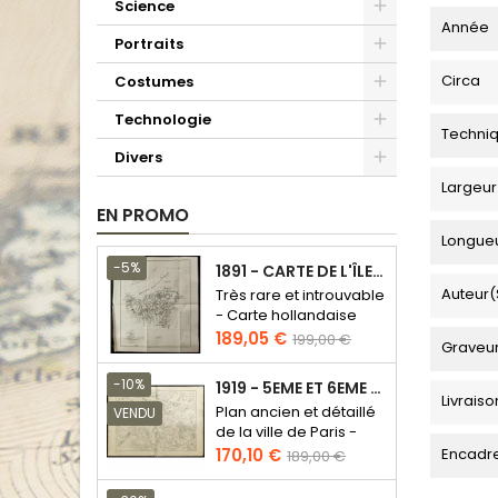
Science
Année
Portraits
Circa
Costumes
Technologie
Techni
Divers
Largeur
EN PROMO
Longue
-5%
1891 - CARTE DE L'ÎLE DE BORNÉO
Auteur(
Très rare et introuvable
- Carte hollandaise
Prix
Prix
189,05 €
199,00 €
Graveu
de
base
-10%
1919 - 5EME ET 6EME ARRONDISSEMENT DE PARIS
Livraiso
Plan ancien et détaillé
VENDU
de la ville de Paris -
Odéon - Sorbonne
Prix
Prix
Encadr
170,10 €
189,00 €
de