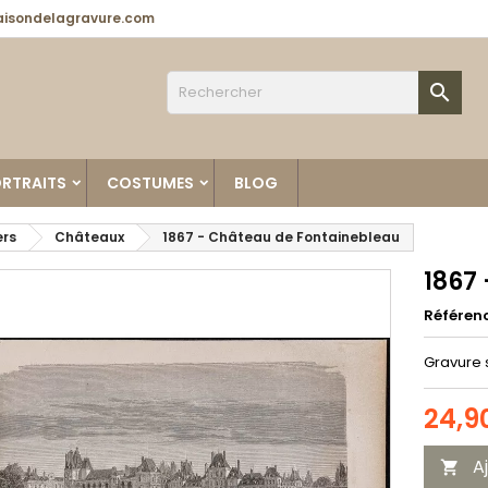
isondelagravure.com

RTRAITS
COSTUMES
BLOG
ers
Châteaux
1867 - Château de Fontainebleau
1867
Référen
Gravure 
24,9
A
