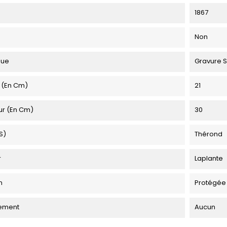
1867
Non
que
Gravure S
 (en Cm)
21
ur (en Cm)
30
s)
Thérond
r
Laplante
n
Protégée
ement
Aucun