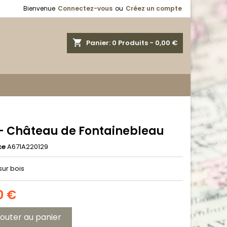
Bienvenue
Connectez-vous
ou
Créez un compte
shopping_cart
Panier:
0
Produits - 0,00 €
 - Château de Fontainebleau
ce
A671A220129
sur bois
0 €
jouter au panier