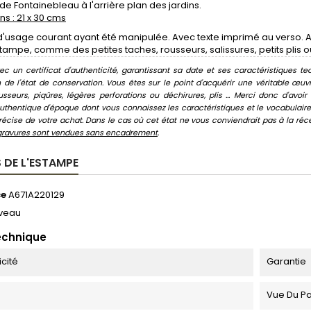
e Fontainebleau à l'arrière plan des jardins.
s : 21 x 30 cms
'usage courant ayant été manipulée. Avec texte imprimé au verso. A
tampe, comme des petites taches, rousseurs, salissures, petits plis o
c un certificat d'authenticité, garantissant sa date et ses caractéristiques tec
n de l'état de conservation. Vous êtes sur le point d'acquérir une véritable œ
usseurs, piqûres, légères perforations ou déchirures, plis ... Merci donc d'av
thentique d'époque dont vous connaissez les caractéristiques et le vocabulaire. 
écise de votre achat. Dans le cas où cet état ne vous conviendrait pas à la récept
gravures sont vendues sans encadrement
.
 DE L'ESTAMPE
ce
A671A220129
veau
echnique
icité
Garantie
Vue Du Pal