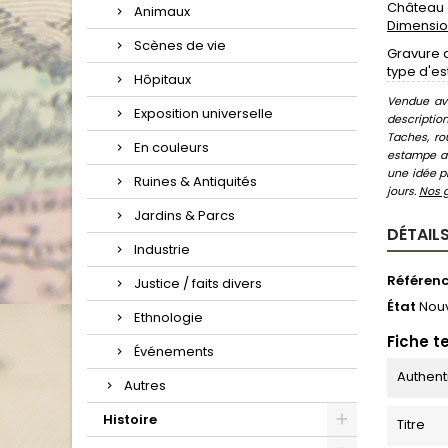
Château d
Animaux
Dimension
Scènes de vie
Gravure d
type d'es
Hôpitaux
Vendue ave
Exposition universelle
descriptio
Taches, ro
En couleurs
estampe au
une idée pr
Ruines & Antiquités
jours.
Nos 
Jardins & Parcs
DÉTAILS
Industrie
Référen
Justice / faits divers
État
Nou
Ethnologie
Fiche t
Événements
Authent
Autres
Histoire
Titre