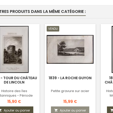
TRES PRODUITS DANS LA MÊME CATÉGORIE :
VENDU
 - TOUR DU CHÂTEAU
1839 - LA ROCHE GUYON
1
DE LINCOLN
CHÂ
Histoire des îles
Petite gravure sur acier
Hist
itanniques - Période
M
saxonne
Prix
Prix
15,90 €
15,99 €
Ajouter au panier
Ajouter au panier

