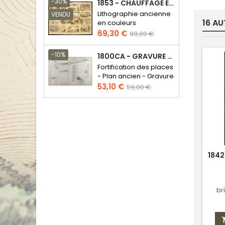
base
-30%
1853 - CHAUFFAGE ET ÉCLAIRAGE (LITHOGRAPHIE)
Lithographie ancienne
VENDU
16 AU
en couleurs
Prix
Prix
69,30 €
99,00 €
de
base
-10%
1800CA - GRAVURE ARCHITECTURE MILITAIRE - ATTAQUE ET DÉFENSE
Fortification des places
- Plan ancien - Gravure
en taille douce
Prix
Prix
53,10 €
59,00 €
de
base
1842
br