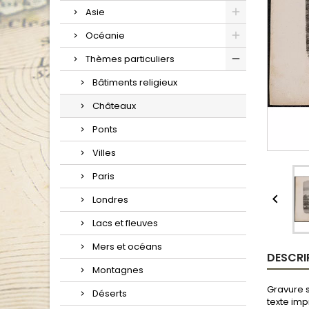
Asie
Océanie
Thèmes particuliers
Bâtiments religieux
Châteaux
Ponts
Villes
Paris

Londres
Lacs et fleuves
Mers et océans
DESCRI
Montagnes
Gravure s
Déserts
texte imp