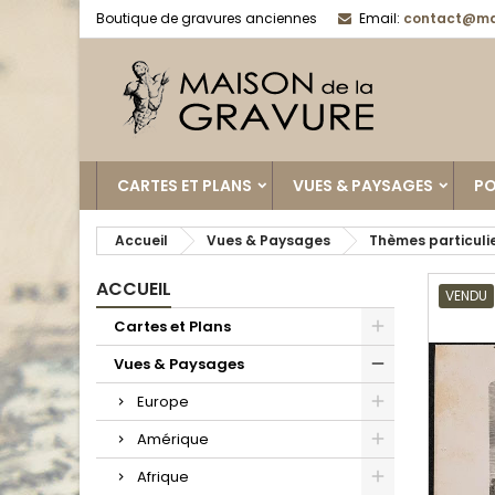
Boutique de gravures anciennes
Email:
contact@ma
CARTES ET PLANS
VUES & PAYSAGES
PO
Accueil
Vues & Paysages
Thèmes particuli
ACCUEIL
VENDU
Cartes et Plans
Vues & Paysages
Europe
Amérique
Afrique