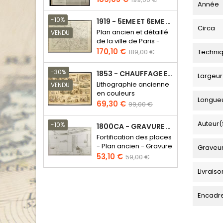
Année
de
base
-10%
1919 - 5EME ET 6EME ARRONDISSEMENT DE PARIS
Circa
Plan ancien et détaillé
VENDU
de la ville de Paris -
Odéon - Sorbonne
Prix
Prix
170,10 €
Techni
189,00 €
de
base
-30%
1853 - CHAUFFAGE ET ÉCLAIRAGE (LITHOGRAPHIE)
Largeur
Lithographie ancienne
VENDU
en couleurs
Longue
Prix
Prix
69,30 €
99,00 €
de
base
Auteur(
-10%
1800CA - GRAVURE ARCHITECTURE MILITAIRE - ATTAQUE ET DÉFENSE
Fortification des places
- Plan ancien - Gravure
Graveu
en taille douce
Prix
Prix
53,10 €
59,00 €
de
Livraiso
base
Encadr