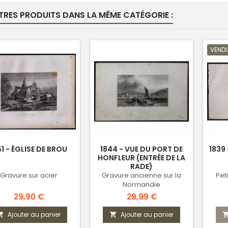
TRES PRODUITS DANS LA MÊME CATÉGORIE :
VEND
51 - ÉGLISE DE BROU
1844 - VUE DU PORT DE
1839
HONFLEUR (ENTRÉE DE LA
RADE)
Gravure sur acier
Gravure ancienne sur la
Pet
Normandie
Prix
Prix
29,90 €
29,99 €
Ajouter au panier
Ajouter au panier

