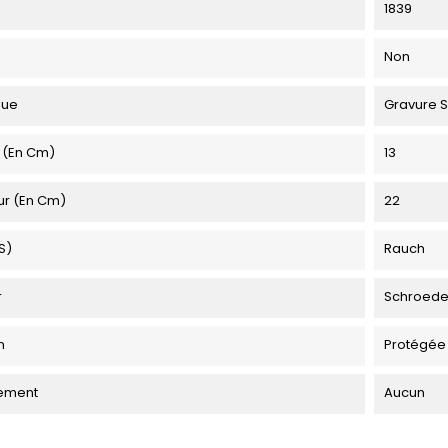
1839
Non
que
Gravure S
 (en Cm)
13
ur (en Cm)
22
s)
Rauch
r
Schroede
n
Protégée
ement
Aucun