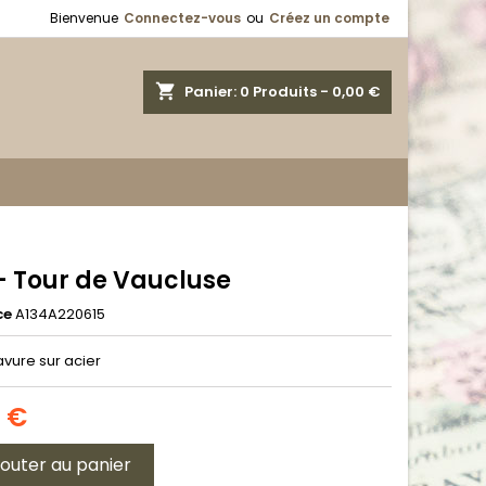
Bienvenue
Connectez-vous
ou
Créez un compte
shopping_cart
Panier:
0
Produits - 0,00 €
 - Tour de Vaucluse
ce
A134A220615
avure sur acier
9 €
jouter au panier