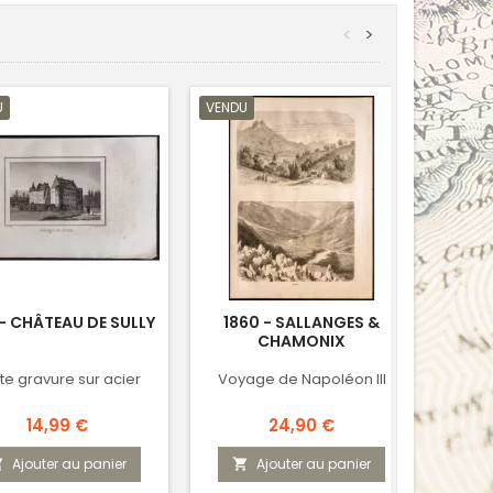
<
>
U
VENDU
 - CHÂTEAU DE SULLY
1860 - SALLANGES &
1839
CHAMONIX
ite gravure sur acier
Voyage de Napoléon III
Peti
Prix
Prix
14,99 €
24,90 €
Ajouter au panier
Ajouter au panier


