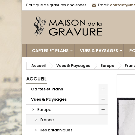
Boutique de gravures anciennes
Email:
contact@ma
CARTES ET PLANS
VUES & PAYSAGES
PO
Accueil
Vues & Paysages
Europe
Fran
ACCUEIL
Cartes et Plans
Vues & Paysages
Europe
France
Iles britanniques