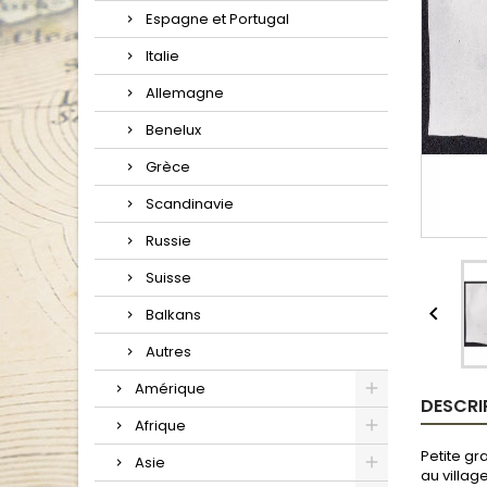
Espagne et Portugal
Italie
Allemagne
Benelux
Grèce
Scandinavie
Russie
Suisse

Balkans
Autres
Amérique
DESCRI
Afrique
Petite gr
Asie
au villa