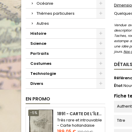
Océanie
Dimension
Thèmes particuliers
Quelques 
Autres
Vendue ave
descriptio
Histoire
Taches, ro
estampe au
Science
une idée pr
jours.
Nos 
Portraits
Costumes
DÉTAILS
Technologie
Référen
Divers
État
Nou
Fiche t
EN PROMO
Authent
-5%
1891 - CARTE DE L'ÎLE DE BORNÉO
Très rare et introuvable
Titre
- Carte hollandaise
Prix
Prix
189,05 €
199,00 €