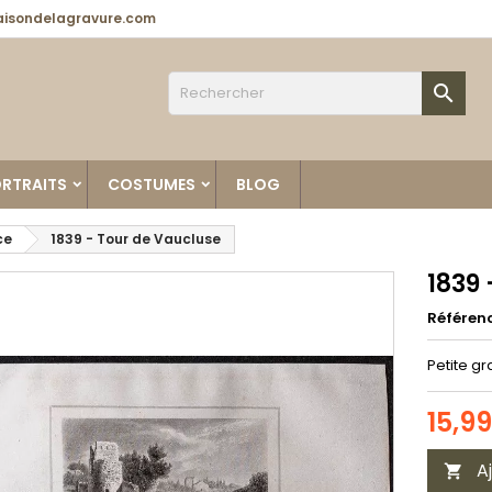
isondelagravure.com

RTRAITS
COSTUMES
BLOG
ce
1839 - Tour de Vaucluse
1839
Référen
Petite gr
15,9
A
