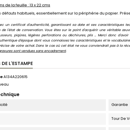
s de la feuille : 13 x 22 cms
défauts habituels, essentiellement sur la périphérie du papier. Prés
c un certificat d'authenticité, garantissant sa date et ses caractéristiques tec
n de l'état de conservation. Vous êtes sur le point d'acquérir une véritable œ
usseurs, piqûres, légères perforations ou déchirures, plis ... Merci donc d'av
thentique d'époque dont vous connaissez les caractéristiques et le vocabulaire. 
écise de votre achat. Dans le cas où cet état ne vous conviendrait pas à la récept
gravures sont vendues sans encadrement
.
 DE L'ESTAMPE
ce
A134A220615
veau
echnique
icité
Garantie
Tour De 