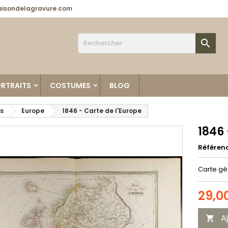
isondelagravure.com

RTRAITS
COSTUMES
BLOG
s
Europe
1846 - Carte de l'Europe
1846 
Référen
Carte gé
29,0
A
