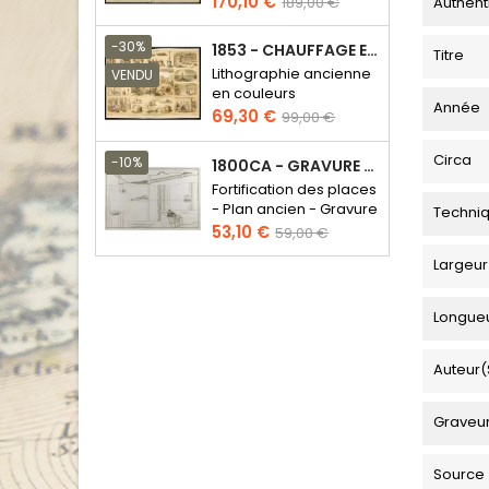
Prix
Prix
170,10 €
Authent
189,00 €
de
base
-30%
1853 - CHAUFFAGE ET ÉCLAIRAGE (LITHOGRAPHIE)
Titre
Lithographie ancienne
VENDU
en couleurs
Année
Prix
Prix
69,30 €
99,00 €
de
base
Circa
-10%
1800CA - GRAVURE ARCHITECTURE MILITAIRE - ATTAQUE ET DÉFENSE
Fortification des places
- Plan ancien - Gravure
Techni
en taille douce
Prix
Prix
53,10 €
59,00 €
de
Largeur
base
Longue
Auteur(
Graveu
Source