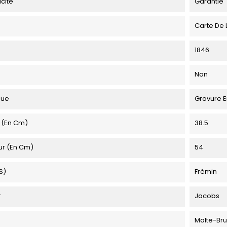
icité
Garantie
Carte De 
1846
Non
que
Gravure E
 (en Cm)
38.5
ur (en Cm)
54
s)
Frémin
r
Jacobs
Malte-Br