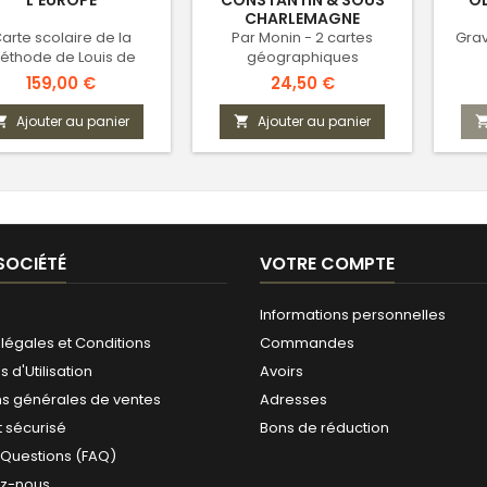
L'EUROPE
CONSTANTIN & SOUS
O
CHARLEMAGNE
arte scolaire de la
Par Monin - 2 cartes
Grav
éthode de Louis de
géographiques
urcillon de Dangeau
Prix
Prix
159,00 €
24,50 €
Ajouter au panier
Ajouter au panier


SOCIÉTÉ
VOTRE COMPTE
Informations personnelles
légales et Conditions
Commandes
 d'Utilisation
Avoirs
ns générales de ventes
Adresses
 sécurisé
Bons de réduction
 Questions (FAQ)
ez-nous