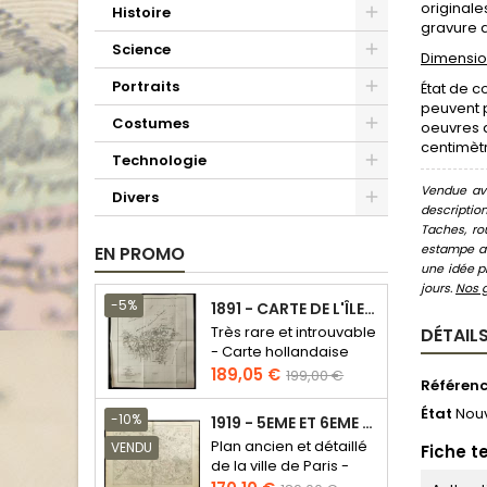
originale
Histoire
gravure a
Science
Dimension
Portraits
État de c
peuvent p
Costumes
oeuvres d
centimètr
Technologie
Vendue ave
Divers
descriptio
Taches, ro
estampe au
EN PROMO
une idée pr
jours.
Nos 
-5%
1891 - CARTE DE L'ÎLE DE BORNÉO
Très rare et introuvable
DÉTAILS
- Carte hollandaise
Prix
Prix
189,05 €
199,00 €
Référen
de
État
Nou
base
-10%
1919 - 5EME ET 6EME ARRONDISSEMENT DE PARIS
Plan ancien et détaillé
VENDU
Fiche t
de la ville de Paris -
Odéon - Sorbonne