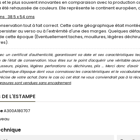
s et le plus souvent innovantes en comparaison avec la production 
 été rehaussée de couleurs. Elle représente le continent européen, d'un
s : 38.5 x 54 cms
onservation tout à fait correct. Cette carte géographique était montée
ersister au verso ou à l'extrémité d'une des marges. Quelques défa
e cette époque (Éventuellement taches, mouillures, légères déchirures
es).
c un certificat d'authenticité, garantissant sa date et ses caractéristiques tec
n de l'état de conservation. Vous êtes sur le point d'acquérir une véritable œ
usseurs, piqûres, légères perforations ou déchirures, plis ... Merci donc d'av
thentique d'époque dont vous connaissez les caractéristiques et le vocabulaire. 
écise de votre achat. Dans le cas où cet état ne vous conviendrait pas à la récept
gravures sont vendues sans encadrement
.
 DE L'ESTAMPE
ce
A300A180707
veau
echnique