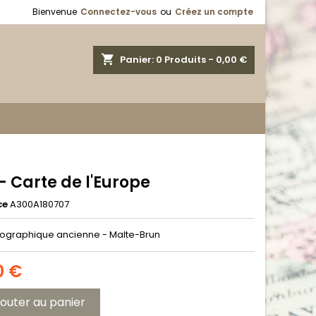
Bienvenue
Connectez-vous
ou
Créez un compte
shopping_cart
Panier:
0
Produits - 0,00 €
- Carte de l'Europe
ce
A300A180707
ographique ancienne - Malte-Brun
0 €
jouter au panier