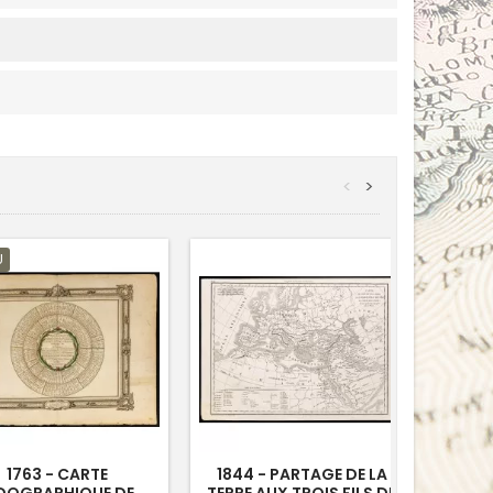
<
>
U
VENDU
1763 - CARTE
1844 - PARTAGE DE LA
1833 