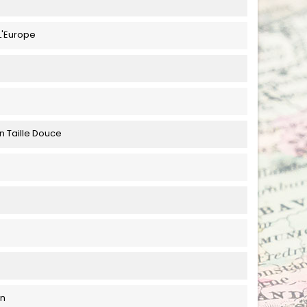
L'Europe
n Taille Douce
un