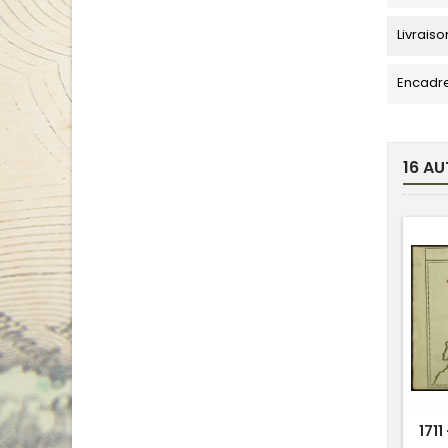
Livraiso
Encadr
16 AU
171