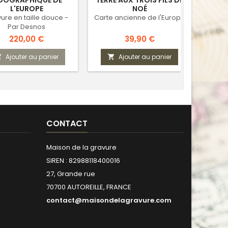
DOGRAPHIQUE DE
TERRE AUX TROIS FILS DE
L'EUROPE
NOÉ
ure en taille douce -
Carte ancienne de l'Europe
Dress
Par Desnos
Charl
Prix
Prix
220,00 €
39,90 €
Ajouter au panier
Ajouter au panier



CONTACT
Maison de la gravure
SIREN : 82988118400016
27, Grande rue
70700 AUTOREILLE, FRANCE
contact@maisondelagravure.com