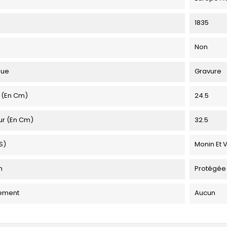
1835
Non
que
Gravure
 (en Cm)
24.5
ur (en Cm)
32.5
s)
Monin Et V
n
Protégée
ement
Aucun