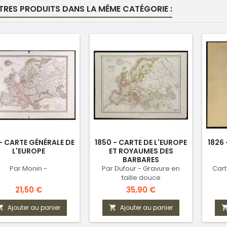
TRES PRODUITS DANS LA MÊME CATÉGORIE :
 - CARTE GÉNÉRALE DE
1850 - CARTE DE L'EUROPE
1826 
L'EUROPE
ET ROYAUMES DES
BARBARES
Par Monin -
Par Dufour - Gravure en
Car
taille douce
Prix
Prix
21,50 €
35,90 €
Ajouter au panier
Ajouter au panier

