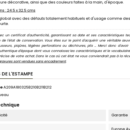
dure décorative, ainsi que des couleurs faites à la main, d'époque.
s : 24.5 x 32.5 cms
global avec des défauts totalement habituels et d'usage comme des t
urte.
c un certificat d'authenticité, garantissant sa date et ses caractéristiques tec
n de l'état de conservation. Vous êtes sur le point d'acquérir une véritable œ
usseurs, piqûres, légères perforations ou déchirures, plis ... Merci donc d'av
thentique d'époque dont vous connaissez les caractéristiques et le vocabulaire. 
écise de votre achat. Dans le cas où cet état ne vous conviendrait pas à la récept
gravures sont vendues sans encadrement
.
 DE L'ESTAMPE
ce
A209A180325B210B211B212
veau
echnique
icité
Garantie
Europe Av