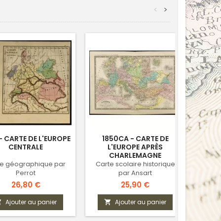
<
>
- CARTE DE L'EUROPE
1850CA - CARTE DE
1711 
CENTRALE
L'EUROPE APRÈS
CHARLEMAGNE
te géographique par
Carte scolaire historique
Ca
Perrot
par Ansart
mé
Cou
Prix
Prix
26,80 €
25,90 €
Ajouter au panier
Ajouter au panier


