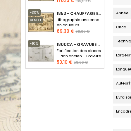
Prix
Prix
170,10 €
189,00 €
de
base
-30%
Année
1853 - CHAUFFAGE ET ÉCLAIRAGE (LITHOGRAPHIE)
Lithographie ancienne
VENDU
en couleurs
Circa
Prix
Prix
69,30 €
99,00 €
de
Techni
base
-10%
1800CA - GRAVURE ARCHITECTURE MILITAIRE - ATTAQUE ET DÉFENSE
Fortification des places
Largeur
- Plan ancien - Gravure
en taille douce
Prix
Prix
53,10 €
59,00 €
de
Longue
base
Auteur(
Livraiso
Encadr