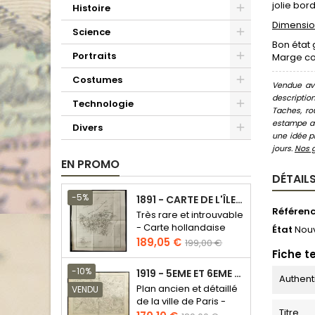
jolie bor
Histoire
Dimension
Science
Bon état 
Portraits
Marge co
Costumes
Vendue ave
descriptio
Technologie
Taches, ro
estampe au
Divers
une idée pr
jours.
Nos 
EN PROMO
DÉTAILS
-5%
1891 - CARTE DE L'ÎLE DE BORNÉO
Référen
Très rare et introuvable
- Carte hollandaise
État
Nou
Prix
Prix
189,05 €
199,00 €
Fiche t
de
base
-10%
1919 - 5EME ET 6EME ARRONDISSEMENT DE PARIS
Authent
Plan ancien et détaillé
VENDU
de la ville de Paris -
Titre
Odéon - Sorbonne