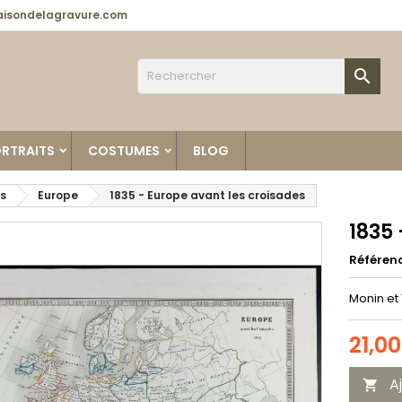
isondelagravure.com

RTRAITS
COSTUMES
BLOG
s
Europe
1835 - Europe avant les croisades
1835 
Référen
Monin et
21,0
A
