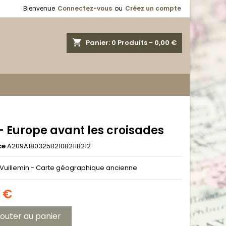
Bienvenue
Connectez-vous
ou
Créez un compte
shopping_cart
Panier:
0
Produits - 0,00 €
- Europe avant les croisades
ce
A209A180325B210B211B212
 Vuillemin - Carte géographique ancienne
0 €
jouter au panier