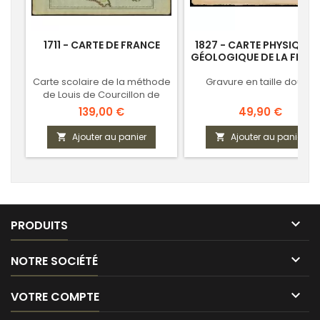
1711 - CARTE DE FRANCE
1827 - CARTE PHYSIQUE E
GÉOLOGIQUE DE LA FRAN
Carte scolaire de la méthode
Gravure en taille douce
de Louis de Courcillon de
Dangeau
Prix
Prix
139,00 €
49,90 €
Ajouter au panier
Ajouter au panier



PRODUITS

NOTRE SOCIÉTÉ

VOTRE COMPTE