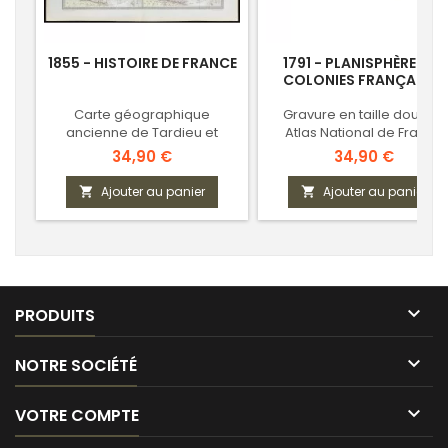
1855 - HISTOIRE DE FRANCE
1791 - PLANISPHÈRE DES
COLONIES FRANÇAISES
Carte géographique
Gravure en taille douce -
ancienne de Tardieu et
Atlas National de France
Vuillemin
Prix
Prix
34,90 €
34,90 €
Ajouter au panier
Ajouter au panier



PRODUITS

NOTRE SOCIÉTÉ

VOTRE COMPTE