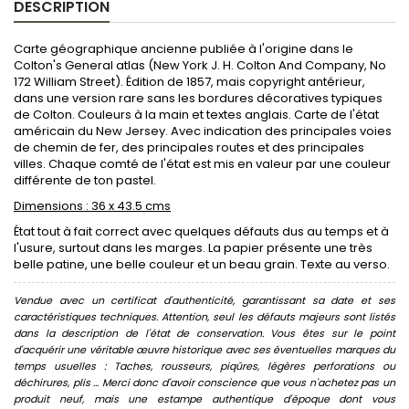
DESCRIPTION
Carte géographique ancienne publiée à l'origine dans le
Colton's General atlas (New York J. H. Colton And Company, No
172 William Street). Édition de 1857, mais copyright antérieur,
dans une version rare sans les bordures décoratives typiques
de Colton. Couleurs à la main et textes anglais. Carte de l'état
américain du New Jersey. Avec indication des principales voies
de chemin de fer, des principales routes et des principales
villes. Chaque comté de l'état est mis en valeur par une couleur
différente de ton pastel.
Dimensions : 36 x 43.5 cms
État tout à fait correct avec quelques défauts dus au temps et à
l'usure, surtout dans les marges. La papier présente une très
belle patine, une belle couleur et un beau grain. Texte au verso.
Vendue avec un certificat d'authenticité, garantissant sa date et ses
caractéristiques techniques. Attention, seul les défauts majeurs sont listés
dans la description de l'état de conservation. Vous êtes sur le point
d'acquérir une véritable œuvre historique avec ses éventuelles marques du
temps usuelles : Taches, rousseurs, piqûres, légères perforations ou
déchirures, plis ... Merci donc d'avoir conscience que vous n'achetez pas un
produit neuf, mais une estampe authentique d'époque dont vous