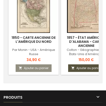
1850 - CARTE ANCIENNE DE
1857 - ÉTAT AMÉRICAIN
L'AMÉRIQUE DU NORD
D'ALABAMA - CARTE
ANCIENNE
Par Monin - USA - Amérique
Colton - Géographie des
Russe
États-Unis d'Amérique
Prix
Prix
34,90 €
150,00 €
Ajouter au panier
Ajouter au panier



PRODUITS