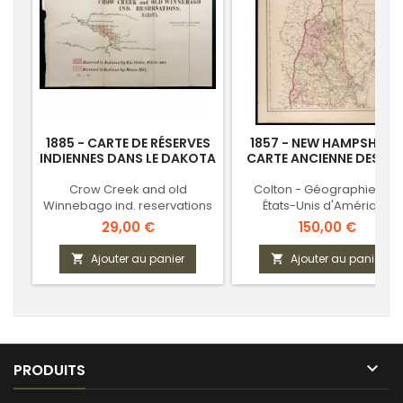
1885 - CARTE DE RÉSERVES
1857 - NEW HAMPSHIRE 
INDIENNES DANS LE DAKOTA
CARTE ANCIENNE DES US
Crow Creek and old
Colton - Géographie des
Winnebago ind. reservations
États-Unis d'Amérique
Prix
Prix
29,00 €
150,00 €
Ajouter au panier
Ajouter au panier



PRODUITS