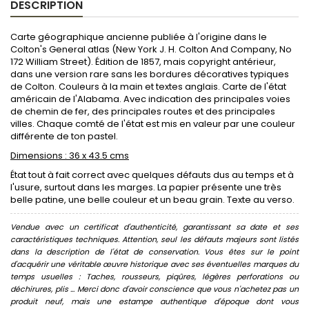
DESCRIPTION
Carte géographique ancienne publiée à l'origine dans le
Colton's General atlas (New York J. H. Colton And Company, No
172 William Street). Édition de 1857, mais copyright antérieur,
dans une version rare sans les bordures décoratives typiques
de Colton. Couleurs à la main et textes anglais. Carte de l'état
américain de l'Alabama. Avec indication des principales voies
de chemin de fer, des principales routes et des principales
villes. Chaque comté de l'état est mis en valeur par une couleur
différente de ton pastel.
Dimensions : 36 x 43.5 cms
État tout à fait correct avec quelques défauts dus au temps et à
l'usure, surtout dans les marges. La papier présente une très
belle patine, une belle couleur et un beau grain. Texte au verso.
Vendue avec un certificat d'authenticité, garantissant sa date et ses
caractéristiques techniques. Attention, seul les défauts majeurs sont listés
dans la description de l'état de conservation. Vous êtes sur le point
d'acquérir une véritable œuvre historique avec ses éventuelles marques du
temps usuelles : Taches, rousseurs, piqûres, légères perforations ou
déchirures, plis ... Merci donc d'avoir conscience que vous n'achetez pas un
produit neuf, mais une estampe authentique d'époque dont vous