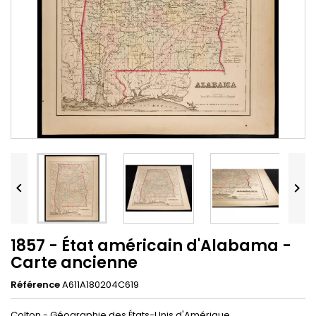


1857 - État américain d'Alabama -
Carte ancienne
Référence
A611A180204C619
Colton - Géographie des États-Unis d'Amérique