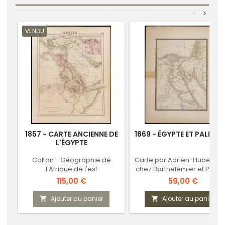
<
>
VENDU
1857 - CARTE ANCIENNE DE
1869 - ÉGYPTE ET PALESTI
L'ÉGYPTE
Colton - Géographie de
Carte par Adrien-Hubert Br
l'Afrique de l'est
chez Barthelemier et Picqu
Prix
Prix
115,00 €
59,00 €
Ajouter au panier
Ajouter au panier

