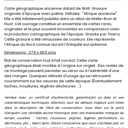
Carte géographique ancienne datant de 1846. Gravure
originale d'époque avec patine. Intitulée : "Afrique ancienne".
Elle a été initialement publiée dans un atlas de Malte-Brun et
Huot. Cet ouvrage constitue un ensemble de cartes rares,
originales et le plus souvent innovantes en comparaison avec
la production cartographique de l'époque. Gravée par Thierry.
Cette gravure a été rehaussée de couleurs. Elle représente
l'Afrique du Nord connue durant l'Antiquité européenne.
Dimensions : 27.5 x 38.5 cms
État de conservation tout à fait correct. Cette carte
géographique était montée à l'origine sur onglet : Des restes de
ce montage peuvent persister au verso ou à l'extrémité d'une
des marges. Quelques défauts d'usage qui se retrouvent
couramment sur les oeuvres de cette époque (Éventuellement
taches, mouillures, légères déchirures ...).
Vendue avec un certificat d'authenticité, garantissant sa date et ses
caractéristiques techniques. Attention, seul les défauts majeurs sont listés
dans la description de l'état de conservation. Vous êtes sur le point
d'acquérir une véritable œuvre historique avec ses éventuelles marques du
temps usuelles : Taches, rousseurs, piqûres, légères perforations ou
déchirures, plis ... Merci donc d'avoir conscience que vous n'achetez pas un