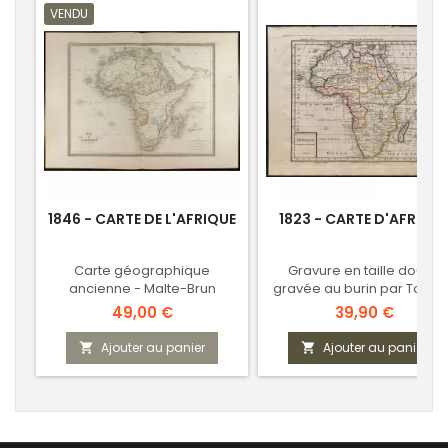
VENDU
1846 - CARTE DE L'AFRIQUE
1823 - CARTE D'AFRIQU
Carte géographique
Gravure en taille douce
ancienne - Malte-Brun
gravée au burin par Tardi
Prix
Prix
49,00 €
39,90 €
Ajouter au panier
Ajouter au panier

