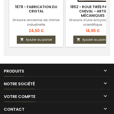
1878 - FABRICATION DU
1852 - ROUE TIRÉE PAR U
CRISTAL
CHEVAL - ARTS
MÉCANIQUES
Gravure ancienne de chimie
Gravure d'une encyclopéd
industrielle
scientifique
Prix
Prix
24,50 €
14,95 €
Ajouter au panier
Ajouter au panier



PRODUITS

NOTRE SOCIÉTÉ

VOTRE COMPTE

CONTACT