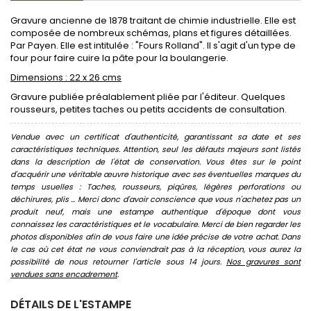
Gravure ancienne de 1878 traitant de chimie industrielle. Elle est
composée de nombreux schémas, plans et figures détaillées.
Par Payen. Elle est intitulée : "Fours Rolland". Il s'agit d'un type de
four pour faire cuire la pâte pour la boulangerie.
Dimensions : 22 x 26 cms
Gravure publiée préalablement pliée par l'éditeur. Quelques
rousseurs, petites taches ou petits accidents de consultation.
Vendue avec un certificat d'authenticité, garantissant sa date et ses
caractéristiques techniques. Attention, seul les défauts majeurs sont listés
dans la description de l'état de conservation. Vous êtes sur le point
d'acquérir une véritable œuvre historique avec ses éventuelles marques du
temps usuelles : Taches, rousseurs, piqûres, légères perforations ou
déchirures, plis ... Merci donc d'avoir conscience que vous n'achetez pas un
produit neuf, mais une estampe authentique d'époque dont vous
connaissez les caractéristiques et le vocabulaire. Merci de bien regarder les
photos disponibles afin de vous faire une idée précise de votre achat. Dans
le cas où cet état ne vous conviendrait pas à la réception, vous aurez la
possibilité de nous retourner l'article sous 14 jours.
Nos gravures sont
vendues sans encadrement
.
DÉTAILS DE L'ESTAMPE