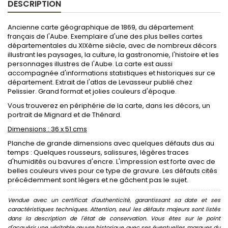
DESCRIPTION
Ancienne carte géographique de 1869, du département
français de l'Aube. Exemplaire d'une des plus belles cartes
départementales du XIXème siècle, avec de nombreux décors
illustrant les paysages, la culture, la gastronomie, l'histoire et les
personnages illustres de l'Aube. La carte est aussi
accompagnée d'informations statistiques et historiques sur ce
département. Extrait de l'atlas de Levasseur publié chez
Pelissier. Grand format et jolies couleurs d'époque.
Vous trouverez en périphérie de la carte, dans les décors, un
portrait de Mignard et de Thénard.
Dimensions : 36 x 51 cms
Planche de grande dimensions avec quelques défauts dus au
temps : Quelques rousseurs, salissures, légères traces
d'humidités ou bavures d'encre. L'impression est forte avec de
belles couleurs vives pour ce type de gravure. Les défauts cités
précédemment sont légers et ne gâchent pas le sujet.
Vendue avec un certificat d'authenticité, garantissant sa date et ses
caractéristiques techniques. Attention, seul les défauts majeurs sont listés
dans la description de l'état de conservation. Vous êtes sur le point
d'acquérir une véritable œuvre historique avec ses éventuelles marques du