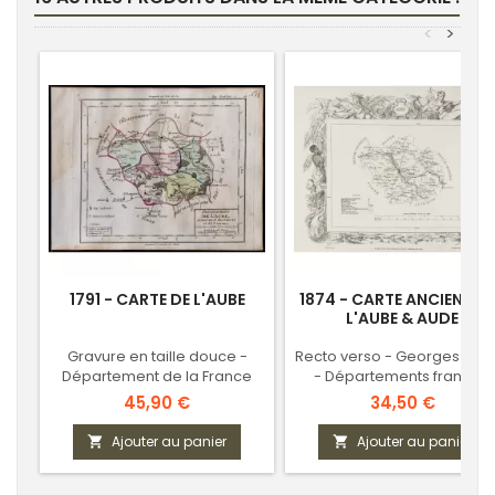
<
>
1791 - CARTE DE L'AUBE
1874 - CARTE ANCIENNE 
L'AUBE & AUDE
Gravure en taille douce -
Recto verso - Georges Hurt
Département de la France
- Départements français
révolutionnaire
Prix
Prix
45,90 €
34,50 €
Ajouter au panier
Ajouter au panier

