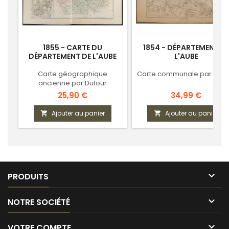
1855 - CARTE DU
1854 - DÉPARTEMENT D
DÉPARTEMENT DE L'AUBE
L'AUBE
Carte géographique
Carte communale par Char
ancienne par Dufour
Prix
Prix
25,90 €
34,99 €
Ajouter au panier
Ajouter au panier



PRODUITS

NOTRE SOCIÉTÉ

VOTRE COMPTE