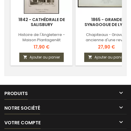
1842 - CATHÉDRALE DE
1865 - GRANDE
SALISBURY
SYNAGOGUE DE LYON
Histoire de l'Angleterre -
Chapiteaux - Gravure
Maison Plantagenêt
ancienne d'une revue
d'architecture
Prix
Prix
17,90 €
27,90 €
Ajouter au panier
Ajouter au panier



PRODUITS

NOTRE SOCIÉTÉ

VOTRE COMPTE