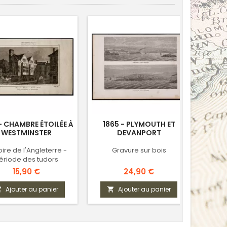
- CHAMBRE ÉTOILÉE À
1865 - PLYMOUTH ET
18
WESTMINSTER
DEVANPORT
oire de l'Angleterre -
Gravure sur bois
Histo
ériode des tudors
Ma
Prix
Prix
15,90 €
24,90 €
Ajouter au panier
Ajouter au panier


