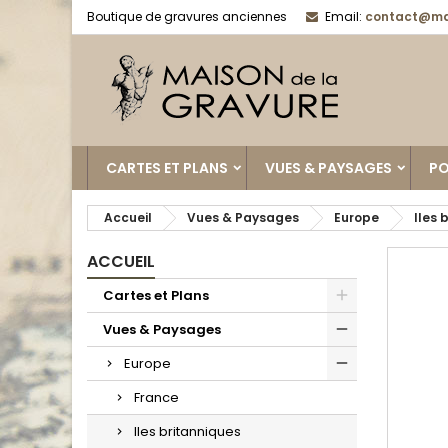
Boutique de gravures anciennes
Email:
contact@ma
CARTES ET PLANS
VUES & PAYSAGES
PO
Accueil
Vues & Paysages
Europe
Iles 
ACCUEIL
Cartes et Plans
Vues & Paysages
Europe
France
Iles britanniques