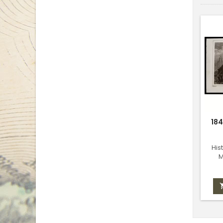
184
His
M