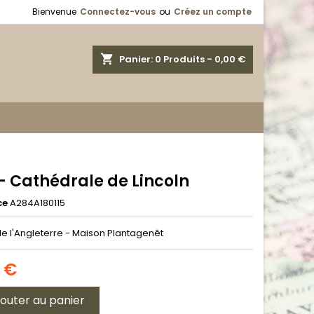
Bienvenue
Connectez-vous
ou
Créez un compte
shopping_cart
Panier:
0
Produits - 0,00 €
- Cathédrale de Lincoln
ce
A284A180115
de l'Angleterre - Maison Plantagenêt
0 €
jouter au panier