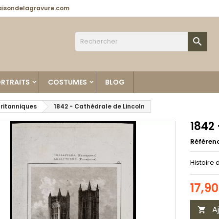
isondelagravure.com

RTRAITS
COSTUMES
BLOG
britanniques
1842 - Cathédrale de Lincoln
1842 
Référen
Histoire 
17,9
A
