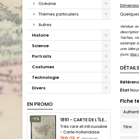
Océanie
Dimension
Thèmes particuliers
Quelques 
Autres
Vendue ave
descriptio
Histoire
Taches, ro
estampe au
Science
une idée pr
jours.
Nos 
Portraits
Costumes
DÉTAILS
Technologie
Référen
Divers
État
Nou
Fiche t
EN PROMO
Authent
-5%
1891 - CARTE DE L'ÎLE DE BORNÉO
Très rare et introuvable
Titre
- Carte hollandaise
Prix
Prix
189,05 €
199,00 €