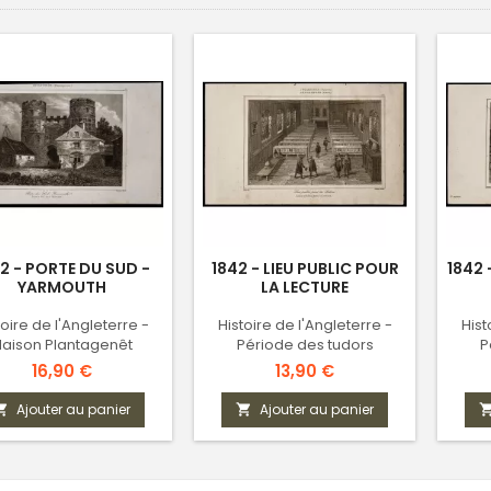
2 - PORTE DU SUD -
1842 - LIEU PUBLIC POUR
1842 
YARMOUTH
LA LECTURE
toire de l'Angleterre -
Histoire de l'Angleterre -
Hist
aison Plantagenêt
Période des tudors
P
Prix
Prix
16,90 €
13,90 €
Ajouter au panier
Ajouter au panier

