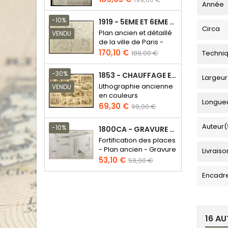
Année
de
base
-10%
1919 - 5EME ET 6EME ARRONDISSEMENT DE PARIS
Circa
Plan ancien et détaillé
VENDU
de la ville de Paris -
Odéon - Sorbonne
Prix
Prix
170,10 €
Techni
189,00 €
de
base
-30%
1853 - CHAUFFAGE ET ÉCLAIRAGE (LITHOGRAPHIE)
Largeur
Lithographie ancienne
VENDU
en couleurs
Longue
Prix
Prix
69,30 €
99,00 €
de
base
Auteur(
-10%
1800CA - GRAVURE ARCHITECTURE MILITAIRE - ATTAQUE ET DÉFENSE
Fortification des places
- Plan ancien - Gravure
Livraiso
en taille douce
Prix
Prix
53,10 €
59,00 €
de
Encadr
base
16 AU