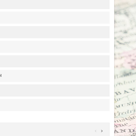
l
<
>