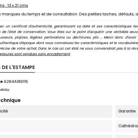
s : 13 x 21 cms
marques du temps et de consultation. Des petites taches, défauts, a
c un certificat d'authenticité, garantissant sa date et ses caractéristiques tec
n de l'état de conservation. Vous êtes sur le point d'acquérir une véritable œ
usseurs, piqûres, légères perforations ou déchirures, plis ... Merci donc d'av
thentique d'époque dont vous connaissez les caractéristiques et le vocabulaire. 
écise de votre achat. Dans le cas où cet état ne vous conviendrait pas à la récept
gravures sont vendues sans encadrement
.
 DE L'ESTAMPE
ce
A284A180115
veau
echnique
icité
Garantie
Cathédral