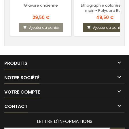
Gravure ancienne
Lithographie coloriée à la
main - Polydore Roux
Prix
Prix
29,50 €
49,50 €
Ajouter au panier
Ajouter au panier



PRODUITS

NOTRE SOCIÉTÉ

VOTRE COMPTE

CONTACT
LETTRE D'INFORMATIONS