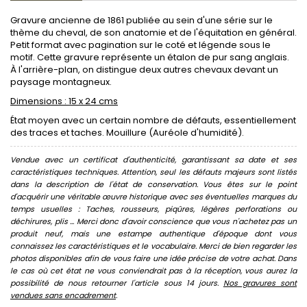
Gravure ancienne de 1861 publiée au sein d'une série sur le
thème du cheval, de son anatomie et de l'équitation en général.
Petit format avec pagination sur le coté et légende sous le
motif. Cette gravure représente un étalon de pur sang anglais.
À l'arrière-plan, on distingue deux autres chevaux devant un
paysage montagneux.
Dimensions : 15 x 24 cms
État moyen avec un certain nombre de défauts, essentiellement
des traces et taches. Mouillure (Auréole d'humidité).
Vendue avec un certificat d'authenticité, garantissant sa date et ses
caractéristiques techniques. Attention, seul les défauts majeurs sont listés
dans la description de l'état de conservation. Vous êtes sur le point
d'acquérir une véritable œuvre historique avec ses éventuelles marques du
temps usuelles : Taches, rousseurs, piqûres, légères perforations ou
déchirures, plis ... Merci donc d'avoir conscience que vous n'achetez pas un
produit neuf, mais une estampe authentique d'époque dont vous
connaissez les caractéristiques et le vocabulaire. Merci de bien regarder les
photos disponibles afin de vous faire une idée précise de votre achat. Dans
le cas où cet état ne vous conviendrait pas à la réception, vous aurez la
possibilité de nous retourner l'article sous 14 jours.
Nos gravures sont
vendues sans encadrement
.