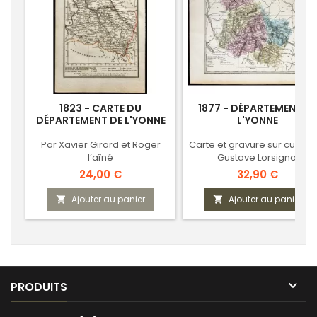
1823 - CARTE DU
1877 - DÉPARTEMENT DE
DÉPARTEMENT DE L'YONNE
L'YONNE
Par Xavier Girard et Roger
Carte et gravure sur cuivre
l’aîné
Gustave Lorsignol
Prix
Prix
24,00 €
32,90 €
Ajouter au panier
Ajouter au panier



PRODUITS