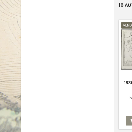
16 AU
VEND
183
P