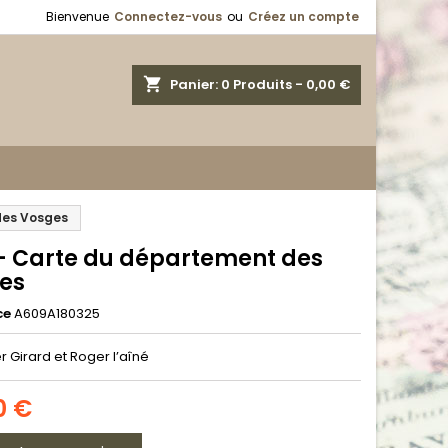
Bienvenue
Connectez-vous
ou
Créez un compte
shopping_cart
Panier:
0
Produits - 0,00 €
des Vosges
 - Carte du département des
es
ce
A609A180325
r Girard et Roger l’aîné
0 €