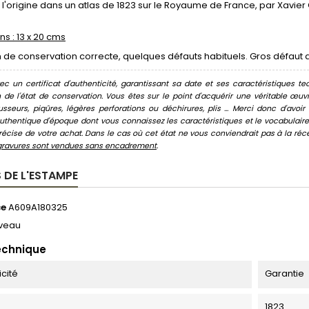
 l'origine dans un atlas de 1823 sur le Royaume de France, par Xavie
s : 13 x 20 cms
 de conservation correcte, quelques défauts habituels. Gros défaut au
c un certificat d'authenticité, garantissant sa date et ses caractéristiques tec
n de l'état de conservation. Vous êtes sur le point d'acquérir une véritable œ
usseurs, piqûres, légères perforations ou déchirures, plis ... Merci donc d'av
thentique d'époque dont vous connaissez les caractéristiques et le vocabulaire. 
écise de votre achat. Dans le cas où cet état ne vous conviendrait pas à la récept
gravures sont vendues sans encadrement
.
 DE L'ESTAMPE
ce
A609A180325
veau
echnique
icité
Garantie
1823