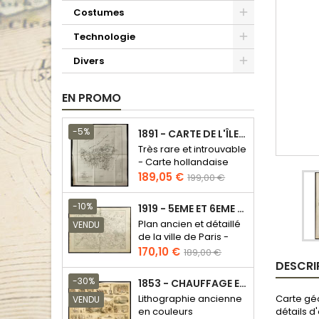
Costumes
Technologie
Divers
EN PROMO
-5%
1891 - CARTE DE L'ÎLE DE BORNÉO
Très rare et introuvable
- Carte hollandaise
Prix
Prix
189,05 €
199,00 €
de
base
-10%
1919 - 5EME ET 6EME ARRONDISSEMENT DE PARIS
Plan ancien et détaillé
VENDU
de la ville de Paris -
Odéon - Sorbonne
Prix
Prix
170,10 €
189,00 €
DESCRI
de
base
-30%
1853 - CHAUFFAGE ET ÉCLAIRAGE (LITHOGRAPHIE)
Carte gé
Lithographie ancienne
VENDU
détails d
en couleurs