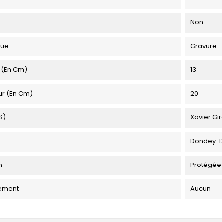
Non
que
Gravure
 (en Cm)
13
ur (en Cm)
20
s)
Xavier Gir
Dondey-
n
Protégée
ement
Aucun