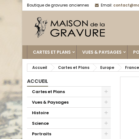
Boutique de gravures anciennes
Email:
contact@ma
CARTES ET PLANS
VUES & PAYSAGES
PO
Accueil
Cartes et Plans
Europe
France
ACCUEIL
Cartes et Plans
Vues & Paysages
Histoire
Science
Portraits