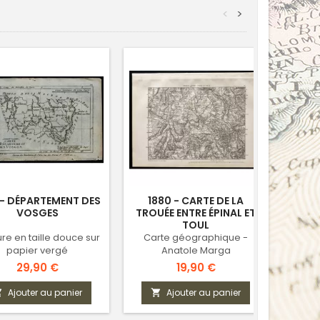
<
>
 - DÉPARTEMENT DES
1880 - CARTE DE LA
1874
VOSGES
TROUÉE ENTRE ÉPINAL ET
DES
TOUL
re en taille douce sur
Carte géographique -
Rec
papier vergé
Anatole Marga
Hurt
Prix
Prix
29,90 €
19,90 €
Ajouter au panier
Ajouter au panier


