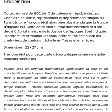
DESCRIPTION
Carte très rare de 1802 (An X du calendrier républicain), par
Chanlaire et Herbin, représentant le département français du
Tarn. L'Empire français était alors bien plus étendu que la France
d'aujourd'hui. Cette carte était surtout administrative et a été
dédié à Abrial, ministre de la Justice de l'époque. Sont indiqués
la préfecture et tribunal, les sous-préfectures et tribunal, les
chefs-lieux de cantons ... Échelle en Toises et en mètres.
Dimensions : 22 x 27 cms
Très bon état pour cette carte géographique ancienne et jolie
couleurs manuelles.
Vendue avec un certificat d'authenticité, garantissant sa date et ses
caractéristiques techniques. Attention, seul les défauts majeurs sont listés
dans la description de l'état de conservation. Vous êtes sur le point
d'acquérir une véritable œuvre historique avec ses éventuelles marques du
temps usuelles : Taches, rousseurs, piqûres, légères perforations ou
déchirures, plis ... Merci donc d'avoir conscience que vous n'achetez pas un
produit neuf, mais une estampe authentique d'époque dont vous
connaissez les caractéristiques et le vocabulaire. Merci de bien regarder les
photos disponibles afin de vous faire une idée précise de votre achat. Dans
le cas où cet état ne vous conviendrait pas à la réception, vous aurez la