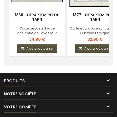
1869 - DÉPARTEMENT DU
1877 - DÉPARTEMENT D
TARN
TARN
Carte géographique
Carte et gravure sur cuivre
ancienne de Levasseur
Gustave Lorsignol
Prix
Prix
34,90 €
32,90 €
Ajouter au panier
Ajouter au panier



PRODUITS

NOTRE SOCIÉTÉ

VOTRE COMPTE