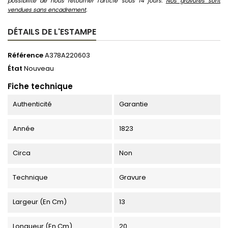
possibilité de nous retourner l'article sous 14 jours.
Nos gravures sont
vendues sans encadrement
.
DÉTAILS DE L'ESTAMPE
Référence
A378A220603
État
Nouveau
Fiche technique
Authenticité
Garantie
Année
1823
Circa
Non
Technique
Gravure
Largeur (en Cm)
13
Longueur (en Cm)
20