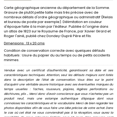
Carte géographique ancienne du département de la Somme.
Gravure de plutôt petite taille mais très précise avec de
nombreux détails d'ordre géographique ou administratif (Relais
et bureau de poste par exemple). Délimitation en couleur
d'époque faite à la main par l'éditeur. Publiée à l'origine dans
un atlas de 1823 sur le Royaume de France, par Xavier Girard et
Roger l'ainé, publié chez Dondey-Dupré Père et Fils.
Dimensions : 13 x 20 cms
Condition de conservation correcte avec quelques défauts
habituels : Usure du papier du au temps ou de petits accidents
minimes.
Vendue avec un certificat d'authenticité, garantissant sa date et ses
caractéristiques techniques. Attention, seul les défauts majeurs sont listés
dans la description de l'état de conservation. Vous êtes sur le point
d'acquérir une véritable œuvre historique avec ses éventuelles marques du
temps usuelles : Taches, rousseurs, piqûres, légères perforations ou
déchirures, plis ... Merci donc d'avoir conscience que vous n'achetez pas un
produit neuf, mais une estampe authentique d'époque dont vous
connaissez les caractéristiques et le vocabulaire. Merci de bien regarder les
photos disponibles afin de vous faire une idée précise de votre achat. Dans
le cas où cet état ne vous conviendrait pas à la réception, vous aurez la