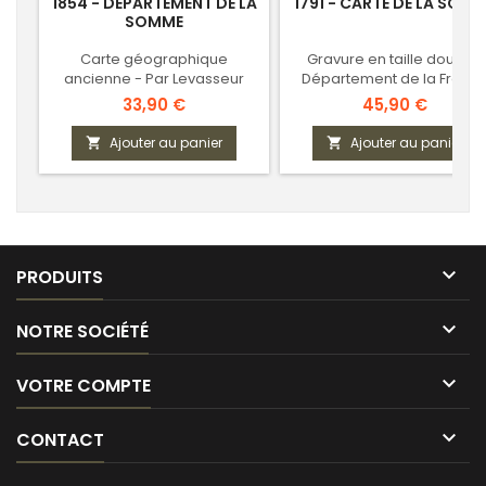
1854 - DÉPARTEMENT DE LA
1791 - CARTE DE LA SOM
SOMME
Carte géographique
Gravure en taille douce -
ancienne - Par Levasseur
Département de la Franc
révolutionnaire
Prix
Prix
33,90 €
45,90 €
Ajouter au panier
Ajouter au panier



PRODUITS

NOTRE SOCIÉTÉ

VOTRE COMPTE

CONTACT