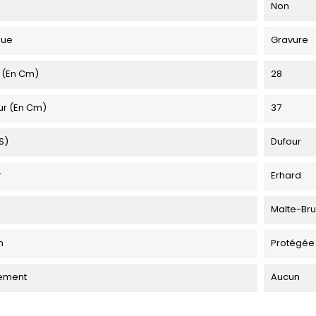
Non
que
Gravure
 (en Cm)
28
ur (en Cm)
37
s)
Dufour
r
Erhard
Malte-Br
n
Protégée
ement
Aucun