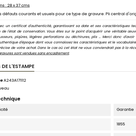
s : 28 x 37 cms
s défauts courants et usuels pour ce type de gravure. Pli central d'or
c un certificat d'authenticité, garantissant sa date et ses caractéristiques tec
n de l'état de conservation. Vous êtes sur le point d'acquérir une véritable œ
usseurs, piqûres, légères perforations ou déchirures, plis ... Merci donc d'av
thentique d'époque dont vous connaissez les caractéristiques et le vocabulaire. 
écise de votre achat. Dans le cas où cet état ne vous conviendrait pas à la récept
gravures sont vendues sans encadrement
.
 DE L'ESTAMPE
ce
A243A171112
veau
echnique
icité
Garantie
1855