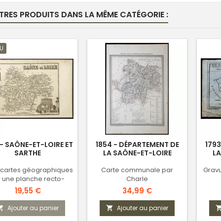
TRES PRODUITS DANS LA MÊME CATÉGORIE :
U
 - SAÔNE-ET-LOIRE ET
1854 - DÉPARTEMENT DE
1793
SARTHE
LA SAÔNE-ET-LOIRE
LA
 cartes géographiques
Carte communale par
Gravu
r une planche recto-
Charle
verso
Prix
Prix
19,55 €
34,99 €
Ajouter au panier
Ajouter au panier

