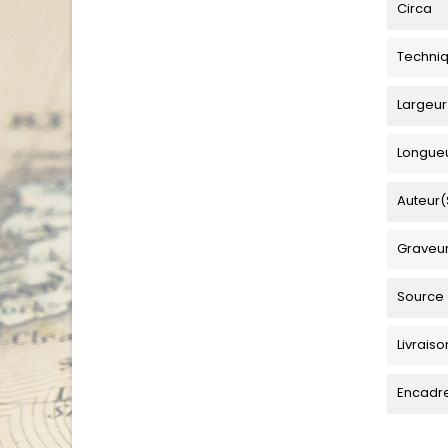
Circa
Techni
Largeur
Longue
Auteur(
Graveu
Source
Livraiso
Encadr