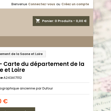
Bienvenue
Connectez-vous
ou
Créez un compte
shopping_cart
Panier:
0
Produits - 0,00 €
ement de la Saone et Loire
 - Carte du département de la
 et Loire
ce
A243A171112
ographique ancienne par Dufour
0 €