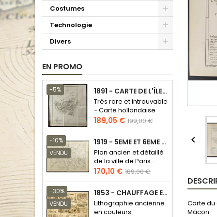
Costumes
Technologie
Divers
EN PROMO
-5%
1891 - CARTE DE L'ÎLE DE BORNÉO
Très rare et introuvable
- Carte hollandaise
Prix
Prix
189,05 €
199,00 €
de
base

-10%
1919 - 5EME ET 6EME ARRONDISSEMENT DE PARIS
Plan ancien et détaillé
VENDU
de la ville de Paris -
Odéon - Sorbonne
Prix
Prix
170,10 €
189,00 €
DESCRI
de
base
-30%
1853 - CHAUFFAGE ET ÉCLAIRAGE (LITHOGRAPHIE)
Carte du 
Lithographie ancienne
VENDU
Mâcon.
en couleurs