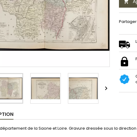
A

Partager

PTION
département de la Saone et Loire. Gravure dressée sous la direction