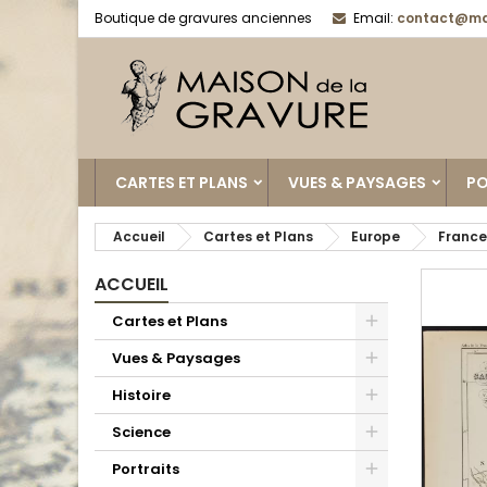
Boutique de gravures anciennes
Email:
contact@ma
CARTES ET PLANS
VUES & PAYSAGES
PO
Accueil
Cartes et Plans
Europe
France
ACCUEIL
Cartes et Plans
Vues & Paysages
Histoire
Science
Portraits