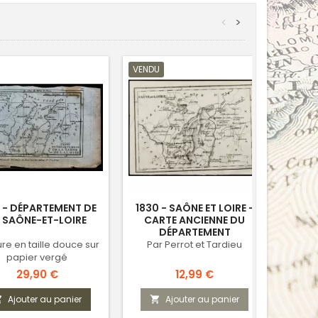
<
>
VENDU
 - DÉPARTEMENT DE
1830 - SAÔNE ET LOIRE -
1823
 SAÔNE-ET-LOIRE
CARTE ANCIENNE DU
LA
DÉPARTEMENT
re en taille douce sur
Par Perrot et Tardieu
Carte
papier vergé
Prix
Prix
29,90 €
12,99 €
Ajouter au panier
Ajouter au panier


