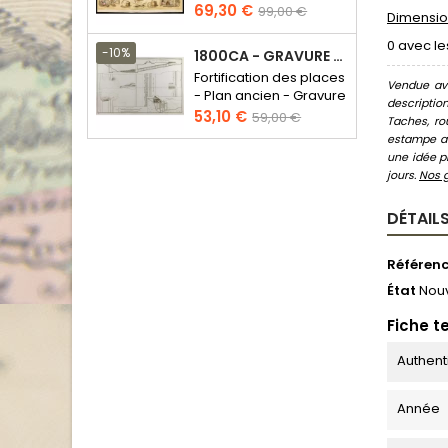
Prix
Prix
69,30 €
99,00 €
Dimension
de
0 avec le
base
-10%
1800CA - GRAVURE ARCHITECTURE MILITAIRE - ATTAQUE ET DÉFENSE
Fortification des places
Vendue ave
- Plan ancien - Gravure
descriptio
en taille douce
Prix
Prix
53,10 €
59,00 €
Taches, ro
de
estampe au
base
une idée pr
jours.
Nos 
DÉTAILS
Référen
État
Nou
Fiche t
Authent
Année