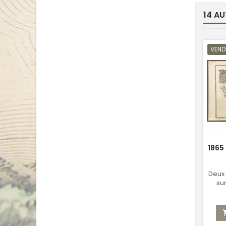
14 AU
VEND
1865
Deux
su