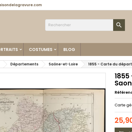
isondelagravure.com

RTRAITS
COSTUMES
BLOG
Départements
Saône-et-Loire
1855 - Carte du départ
1855
Saone
Référen
Carte gé
25,9