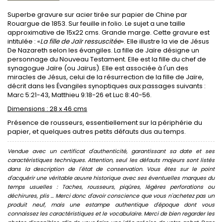
Superbe gravure sur acier tirée sur papier de Chine par
Rouargue de 1853. Sur feuille in folio. Le sujet a une taille
approximative de 15x22 cms. Grande marge. Cette gravure est
intitulée : «
La fille de Jaïr ressuscitée
». Elle illustre la vie de Jésus
De Nazareth selon les évangiles. La fille de Jaïre désigne un
personnage du Nouveau Testament. Elle est la fille du chef de
synagogue Jaïre (ou Jaïrus). Elle est associée à l'un des
miracles de Jésus, celui de la résurrection de la fille de Jaïre,
décrit dans les Évangiles synoptiques aux passages suivants :
Marc 5:21-43, Matthieu 9:18-26 et Luc 8:40-56.
Dimensions : 28 x 46 cms
Présence de rousseurs, essentiellement sur la périphérie du
papier, et quelques autres petits défauts dus au temps.
Vendue avec un certificat d'authenticité, garantissant sa date et ses
caractéristiques techniques. Attention, seul les défauts majeurs sont listés
dans la description de l'état de conservation. Vous êtes sur le point
d'acquérir une véritable œuvre historique avec ses éventuelles marques du
temps usuelles : Taches, rousseurs, piqûres, légères perforations ou
déchirures, plis ... Merci donc d'avoir conscience que vous n'achetez pas un
produit neuf, mais une estampe authentique d'époque dont vous
connaissez les caractéristiques et le vocabulaire. Merci de bien regarder les