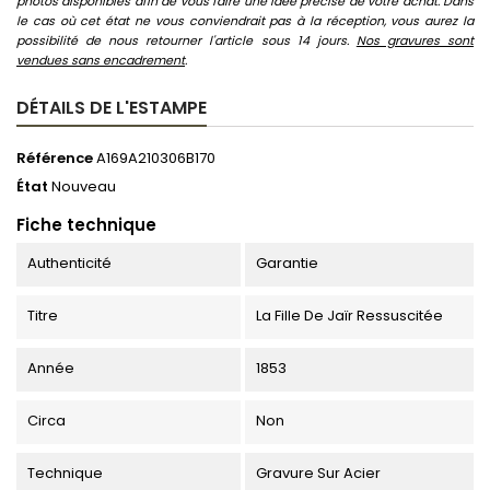
photos disponibles afin de vous faire une idée précise de votre achat. Dans
le cas où cet état ne vous conviendrait pas à la réception, vous aurez la
possibilité de nous retourner l'article sous 14 jours.
Nos gravures sont
vendues sans encadrement
.
DÉTAILS DE L'ESTAMPE
Référence
A169A210306B170
État
Nouveau
Fiche technique
Authenticité
Garantie
Titre
La Fille De Jaïr Ressuscitée
Année
1853
Circa
Non
Technique
Gravure Sur Acier