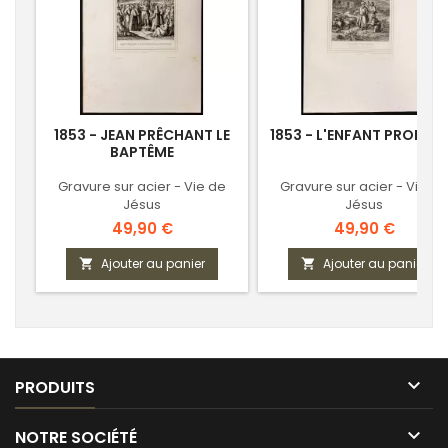
1853 - JEAN PRÊCHANT LE
1853 - L'ENFANT PRODIG
BAPTÊME
Gravure sur acier - Vie de
Gravure sur acier - Vie de
Jésus
Jésus
Prix
Prix
49,90 €
49,90 €
Ajouter au panier
Ajouter au panier



PRODUITS

NOTRE SOCIÉTÉ