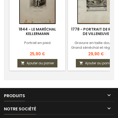
1844 - LE MARÉCHAL
1778 - PORTRAIT DE ROM
KELLERMANN
DE VILLENEUVE
Portrait en pied
Gravure en taille douce -
Grand sénéchal et régent 
Provence
Prix
Prix
25,90 €
29,90 €
Ajouter au panier
Ajouter au panier



PRODUITS

NOTRE SOCIÉTÉ