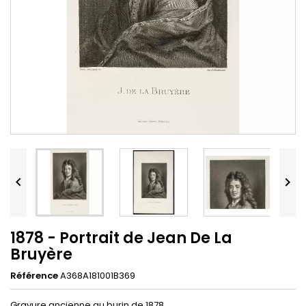


1878 - Portrait de Jean De La
Bruyère
Référence
A368A181001B369
Gravure ancienne au burin de 1878