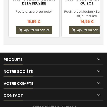
DE LA BRUYÈRE
GUIZOT
Petite gravure sur acier
Pauline de Meulan - Écrivai
et journaliste
Prix
Prix
15,99 €
14,95 €
Ajouter au panier
Ajouter au panier



PRODUITS

NOTRE SOCIÉTÉ

VOTRE COMPTE

CONTACT