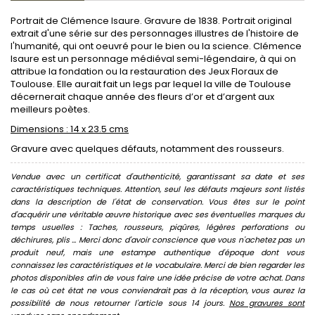
Portrait de Clémence Isaure. Gravure de 1838. Portrait original
extrait d'une série sur des personnages illustres de l'histoire de
l'humanité, qui ont oeuvré pour le bien ou la science. Clémence
Isaure est un personnage médiéval semi-légendaire, à qui on
attribue la fondation ou la restauration des Jeux Floraux de
Toulouse. Elle aurait fait un legs par lequel la ville de Toulouse
décernerait chaque année des fleurs d’or et d’argent aux
meilleurs poètes.
Dimensions : 14 x 23.5 cms
Gravure avec quelques défauts, notamment des rousseurs.
Vendue avec un certificat d'authenticité, garantissant sa date et ses
caractéristiques techniques. Attention, seul les défauts majeurs sont listés
dans la description de l'état de conservation. Vous êtes sur le point
d'acquérir une véritable œuvre historique avec ses éventuelles marques du
temps usuelles : Taches, rousseurs, piqûres, légères perforations ou
déchirures, plis ... Merci donc d'avoir conscience que vous n'achetez pas un
produit neuf, mais une estampe authentique d'époque dont vous
connaissez les caractéristiques et le vocabulaire. Merci de bien regarder les
photos disponibles afin de vous faire une idée précise de votre achat. Dans
le cas où cet état ne vous conviendrait pas à la réception, vous aurez la
possibilité de nous retourner l'article sous 14 jours.
Nos gravures sont