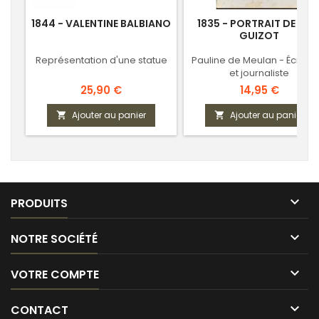
1844 - VALENTINE BALBIANO
1835 - PORTRAIT DE MM
GUIZOT
Représentation d'une statue
Pauline de Meulan - Écrivai
et journaliste
Prix
Prix
25,90 €
14,95 €
Ajouter au panier
Ajouter au panier



PRODUITS

NOTRE SOCIÉTÉ

VOTRE COMPTE

CONTACT