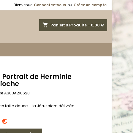
Bienvenue
Connectez-vous
ou
Créez un compte
shopping_cart
Panier:
0
Produits - 0,00 €
- Portrait de Herminie
tioche
ce
A303A210620
en taille douce - La Jérusalem délivrée
0 €