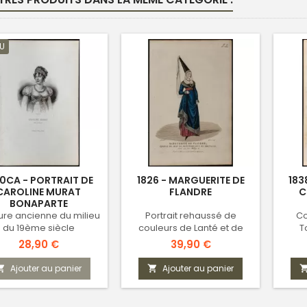
U
0CA - PORTRAIT DE
1826 - MARGUERITE DE
183
CAROLINE MURAT
FLANDRE
C
BONAPARTE
ure ancienne du milieu
Portrait rehaussé de
Co
du 19ème siècle
couleurs de Lanté et de
T
Gatine
Prix
Prix
28,90 €
39,90 €
Ajouter au panier
Ajouter au panier

