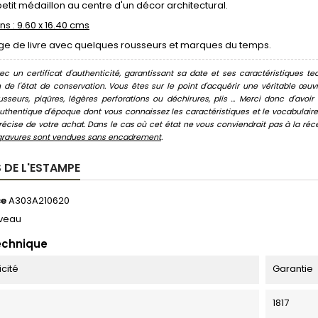
etit médaillon au centre d'un décor architectural.
s : 9.60 x 16.40 cms
age de livre avec quelques rousseurs et marques du temps.
c un certificat d'authenticité, garantissant sa date et ses caractéristiques tec
n de l'état de conservation. Vous êtes sur le point d'acquérir une véritable œ
usseurs, piqûres, légères perforations ou déchirures, plis ... Merci donc d'av
thentique d'époque dont vous connaissez les caractéristiques et le vocabulaire. 
écise de votre achat. Dans le cas où cet état ne vous conviendrait pas à la récept
gravures sont vendues sans encadrement
.
 DE L'ESTAMPE
ce
A303A210620
veau
echnique
icité
Garantie
1817