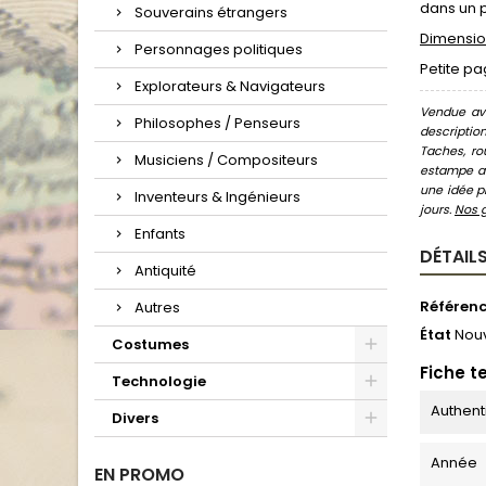
dans un p
Souverains étrangers
Dimension
Personnages politiques
Petite p
Explorateurs & Navigateurs
Vendue ave
Philosophes / Penseurs
descriptio
Taches, ro
Musiciens / Compositeurs
estampe au
une idée pr
Inventeurs & Ingénieurs
jours.
Nos 
Enfants
DÉTAILS
Antiquité
Référen
Autres
État
Nou
Costumes
Fiche t
Technologie
Authent
Divers
Année
EN PROMO