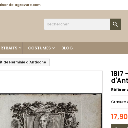
isondelagravure.com

RTRAITS
COSTUMES
BLOG
ait de Herminie d'Antioche
1817 
d'An
Référen
Gravure 
17,9