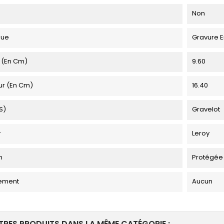
Non
que
Gravure E
 (en Cm)
9.60
ur (en Cm)
16.40
s)
Gravelot
r
Leroy
n
Protégée
ement
Aucun
TRES PRODUITS DANS LA MÊME CATÉGORIE :