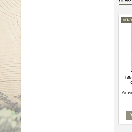
base
VEND
185
Grav