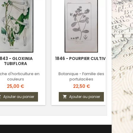
1843 - GLOXINIA
1846 - POURPIER CULTIVÉ
18
TUBIFLORA
BUISS
che d'horticulture en
Botanique - Famille des
Bota
couleurs
portulacées
Prix
Prix
25,00 €
22,50 €
Ajouter au panier
Ajouter au panier


