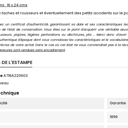
s : 16 x 24 cms
taches et rousseurs et éventuellement des petits accidents sur le pou
c un certificat d'authenticité, garantissant sa date et ses caractéristiques tec
n de l'état de conservation. Vous êtes sur le point d'acquérir une véritable œ
usseurs, piqûres, légères perforations ou déchirures, plis ... Merci donc d'av
thentique d'époque dont vous connaissez les caractéristiques et le vocabulaire. 
écise de votre achat. Dans le cas où cet état ne vous conviendrait pas à la récept
gravures sont vendues sans encadrement
.
 DE L'ESTAMPE
ce
A718A220603
veau
echnique
icité
Garantie
1896