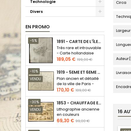
Technologie
Circa
Divers
Techni
EN PROMO
Largeur
-5%
1891 - CARTE DE L'ÎLE DE BORNÉO
Longue
Très rare et introuvable
- Carte hollandaise
Prix
Prix
Auteur(
189,05 €
199,00 €
de
base
-10%
1919 - 5EME ET 6EME ARRONDISSEMENT DE PARIS
Livraiso
Plan ancien et détaillé
VENDU
de la ville de Paris -
Encadr
Odéon - Sorbonne
Prix
Prix
170,10 €
189,00 €
de
base
-30%
1853 - CHAUFFAGE ET ÉCLAIRAGE (LITHOGRAPHIE)
Lithographie ancienne
VENDU
16 AU
en couleurs
Prix
Prix
69,30 €
99,00 €
de