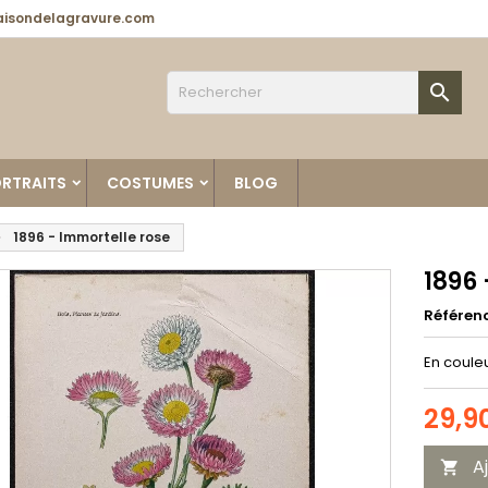
isondelagravure.com

RTRAITS
COSTUMES
BLOG
1896 - Immortelle rose
1896 
Référen
En couleu
29,9
A
