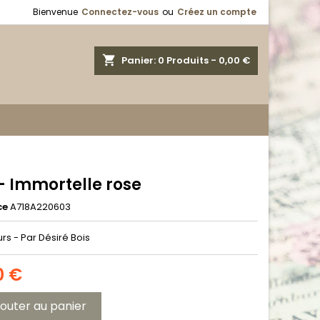
Bienvenue
Connectez-vous
ou
Créez un compte
shopping_cart
Panier:
0
Produits - 0,00 €
- Immortelle rose
ce
A718A220603
rs - Par Désiré Bois
0 €
jouter au panier