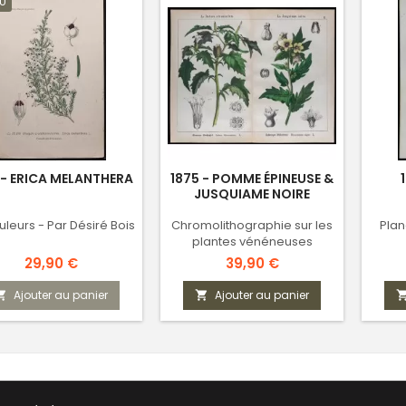
U
 - ERICA MELANTHERA
1875 - POMME ÉPINEUSE &
JUSQUIAME NOIRE
uleurs - Par Désiré Bois
Chromolithographie sur les
Plan
plantes vénéneuses
Prix
Prix
29,90 €
39,90 €
Ajouter au panier
Ajouter au panier

