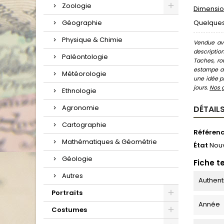
Zoologie
Dimension
Géographie
Quelques 
Physique & Chimie
Vendue ave
descriptio
Paléontologie
Taches, ro
estampe au
Météorologie
une idée pr
jours.
Nos 
Ethnologie
Agronomie
DÉTAILS
Cartographie
Référen
Mathématiques & Géométrie
État
Nou
Géologie
Fiche t
Autres
Authent
Portraits
Année
Costumes