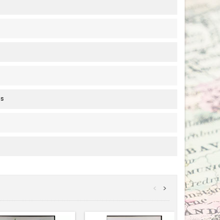
is
<
>