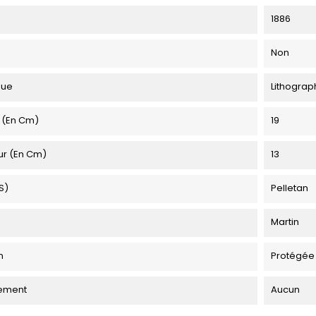
1886
Non
que
Lithograp
 (en Cm)
19
ur (en Cm)
13
s)
Pelletan
Martin
n
Protégée
ement
Aucun