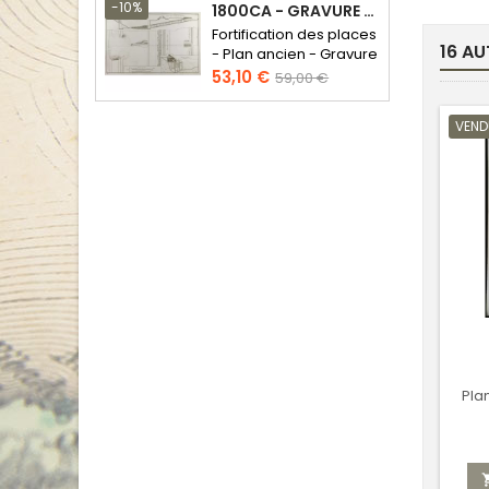
base
-10%
1800CA - GRAVURE ARCHITECTURE MILITAIRE - ATTAQUE ET DÉFENSE
Fortification des places
16 AU
- Plan ancien - Gravure
en taille douce
Prix
Prix
53,10 €
59,00 €
de
base
VEND
Pla