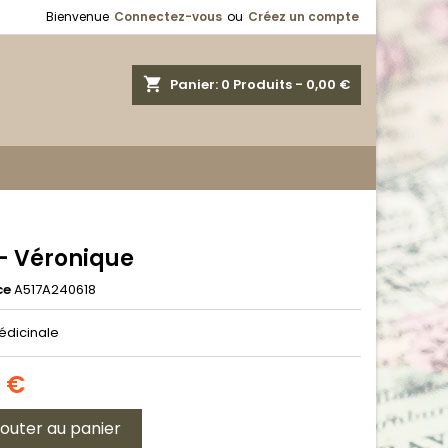
Bienvenue
Connectez-vous
ou
Créez un compte
shopping_cart
Panier:
0
Produits - 0,00 €
 - Véronique
ce
A517A240618
édicinale
0 €
jouter au panier