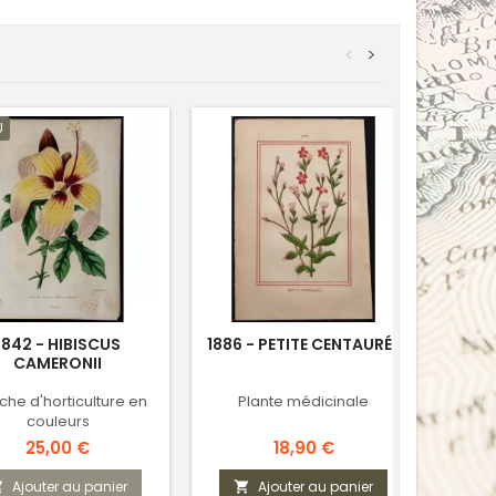
<
>
U
VENDU
1842 - HIBISCUS
1886 - PETITE CENTAURÉE
1
CAMERONII
che d'horticulture en
Plante médicinale
Planc
couleurs
Prix
Prix
25,00 €
18,90 €
Ajouter au panier
Ajouter au panier


