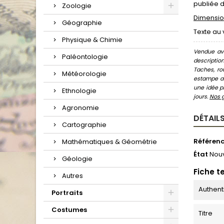
publiée d
Zoologie
Dimension
Géographie
Texte au 
Physique & Chimie
Vendue ave
Paléontologie
descriptio
Taches, ro
Météorologie
estampe au
une idée pr
Ethnologie
jours.
Nos 
Agronomie
DÉTAILS
Cartographie
Référen
Mathématiques & Géométrie
État
Nou
Géologie
Fiche t
Autres
Authent
Portraits
Costumes
Titre