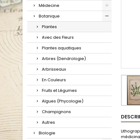
Médecine
Botanique
Plantes
Avec des Fleurs
Plantes aquatiques
Arbres (Dendrologie)
Arbrisseaux
En Couleurs
Fruits et Légumes
Algues (Phycologie)
Champignons
DESCRI
Autres
Lithograp
Biologie
médicinal