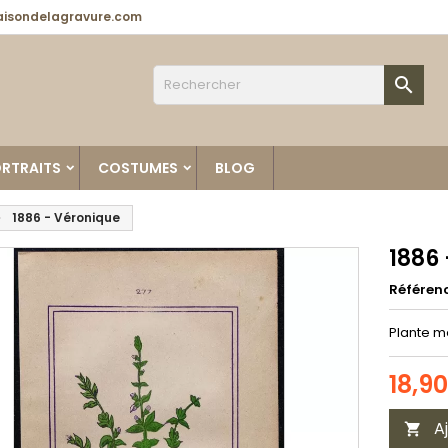
isondelagravure.com

RTRAITS
COSTUMES
BLOG
1886 - Véronique
1886
Référen
Plante m
18,9
A
