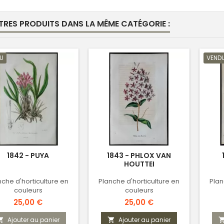
TRES PRODUITS DANS LA MÊME CATÉGORIE :
U
VEND
1842 - PUYA
1843 - PHLOX VAN
HOUTTEI
nche d'horticulture en
Planche d'horticulture en
Plan
couleurs
couleurs
Prix
Prix
25,00 €
25,00 €
Ajouter au panier
Ajouter au panier

