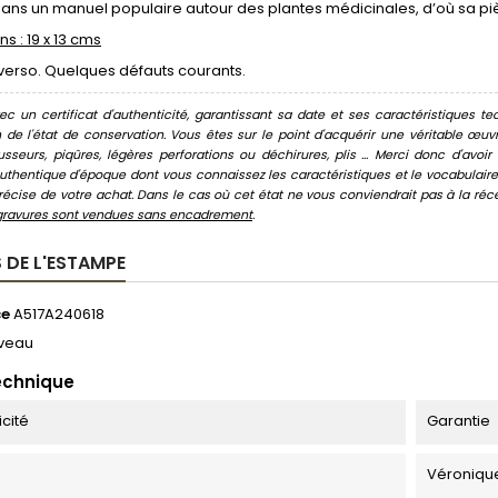
ans un manuel populaire autour des plantes médicinales, d’où sa piètr
s : 19 x 13 cms
verso. Quelques défauts courants.
c un certificat d'authenticité, garantissant sa date et ses caractéristiques tec
n de l'état de conservation. Vous êtes sur le point d'acquérir une véritable œ
usseurs, piqûres, légères perforations ou déchirures, plis ... Merci donc d'av
thentique d'époque dont vous connaissez les caractéristiques et le vocabulaire. 
écise de votre achat. Dans le cas où cet état ne vous conviendrait pas à la récept
gravures sont vendues sans encadrement
.
 DE L'ESTAMPE
ce
A517A240618
veau
echnique
icité
Garantie
Véroniqu