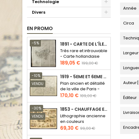
Technologie
Année
Divers
Circa
EN PROMO
Techni
-5%
1891 - CARTE DE L'ÎLE DE BORNÉO
Très rare et introuvable
Largeur
- Carte hollandaise
Prix
Prix
189,05 €
199,00 €
Longue
de
base
-10%
1919 - 5EME ET 6EME ARRONDISSEMENT DE PARIS
Auteur(
Plan ancien et détaillé
VENDU
de la ville de Paris -
Odéon - Sorbonne
Prix
Prix
170,10 €
189,00 €
Éditeur
de
base
-30%
1853 - CHAUFFAGE ET ÉCLAIRAGE (LITHOGRAPHIE)
Livraiso
Lithographie ancienne
VENDU
en couleurs
Encadr
Prix
Prix
69,30 €
99,00 €
de