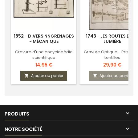
1852 - DIVERS NNGRENAGES
1743 - LES ROUTES DE L
- MÉCANIQUE
LUMIÈRE
Gravure d'une encyclopédie
Gravure Optique - Prismes
scientifique
Lentilles
Prix
Prix
14,95 €
29,90 €
Ajouter au panier
Ajouter au panier



PRODUITS

NOTRE SOCIÉTÉ