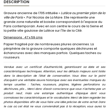
DESCRIPTION
Gravure ancienne de 1705 intitulée «
Lutèce ou premier plan de la
ville de Paris
». Par Nicolas de La Mare. Elle représente une
grande zone naturelle et boisée correspondant à l'espace du
Paris contemporain. Avec en son centre le cours de la Seine et
la petite ville gauloise de Lutèce sur l'île de la Cité.
Dimensions : 47 x 59 cms
Papier fragilisé par de nombreuses pliures anciennes. La
périphérie de la gravure comporte quelques déchirures et
échancrures avec des manques parfois. Quelques taches ou
rousseurs.
Vendue avec un certificat d'authenticité, garantissant sa date et ses
caractéristiques techniques. Attention, seul les défauts majeurs sont listés
dans la description de l'état de conservation. Vous êtes sur le point
d'acquérir une véritable œuvre historique avec ses éventuelles marques du
temps usuelles : Taches, rousseurs, piqûres, légères perforations ou
déchirures, plis ... Merci donc d'avoir conscience que vous n'achetez pas un
produit neuf, mais une estampe authentique d'époque dont vous
connaissez les caractéristiques et le vocabulaire. Merci de bien regarder les
photos disponibles afin de vous faire une idée précise de votre achat. Dans
le cas où cet état ne vous conviendrait pas à la réception, vous aurez la