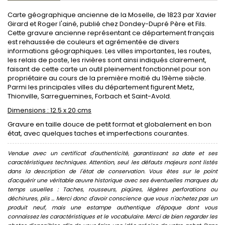
Carte géographique ancienne de la Moselle, de 1823 par Xavier
Girard et Roger l'ainé, publié chez Dondey-Dupré Père et Fils.
Cette gravure ancienne représentant ce département français
est rehaussée de couleurs et agrémentée de divers
informations géographiques. Les villes importantes, les routes,
les relais de poste, les rivières sont ainsi indiqués clairement,
faisant de cette carte un outil pleinement fonctionnel pour son
propriétaire au cours de la première moitié du 19ème siècle.
Parmi les principales villes du département figurent Metz,
Thionville, Sarreguemines, Forbach et Saint-Avold.
Dimensions : 12.5 x 20 cms
Gravure en taille douce de petit format et globalement en bon
état, avec quelques taches et imperfections courantes.
Vendue avec un certificat d'authenticité, garantissant sa date et ses
caractéristiques techniques. Attention, seul les défauts majeurs sont listés
dans la description de l'état de conservation. Vous êtes sur le point
d'acquérir une véritable œuvre historique avec ses éventuelles marques du
temps usuelles : Taches, rousseurs, piqûres, légères perforations ou
déchirures, plis ... Merci donc d'avoir conscience que vous n'achetez pas un
produit neuf, mais une estampe authentique d'époque dont vous
connaissez les caractéristiques et le vocabulaire. Merci de bien regarder les