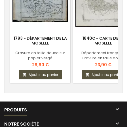
1793 - DÉPARTEMENT DE LA
1840C - CARTE DE LA
MOSELLE
MOSELLE
Gravure en taille douce sur
Département français -
papier vergé
Gravure en taille douce
Prix
Prix
29,90 €
23,90 €
Ajouter au panier
Ajouter au panier



PRODUITS

NOTRE SOCIÉTÉ