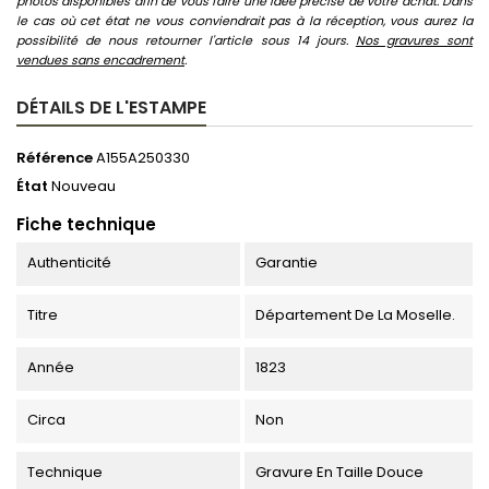
photos disponibles afin de vous faire une idée précise de votre achat. Dans
le cas où cet état ne vous conviendrait pas à la réception, vous aurez la
possibilité de nous retourner l'article sous 14 jours.
Nos gravures sont
vendues sans encadrement
.
DÉTAILS DE L'ESTAMPE
Référence
A155A250330
État
Nouveau
Fiche technique
Authenticité
Garantie
Titre
Département De La Moselle.
Année
1823
Circa
Non
Technique
Gravure En Taille Douce