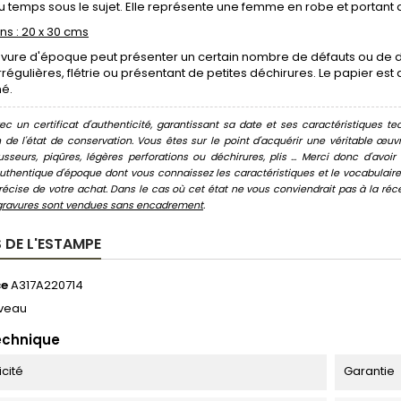
u temps sous le sujet. Elle représente une femme en robe et portant d
s : 20 x 30 cms
vure d'époque peut présenter un certain nombre de défauts ou de dé
régulières, flétrie ou présentant de petites déchirures. Le papier est
né.
c un certificat d'authenticité, garantissant sa date et ses caractéristiques tec
n de l'état de conservation. Vous êtes sur le point d'acquérir une véritable œ
usseurs, piqûres, légères perforations ou déchirures, plis ... Merci donc d'av
thentique d'époque dont vous connaissez les caractéristiques et le vocabulaire. 
écise de votre achat. Dans le cas où cet état ne vous conviendrait pas à la récept
gravures sont vendues sans encadrement
.
 DE L'ESTAMPE
ce
A317A220714
veau
echnique
icité
Garantie