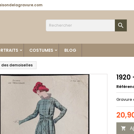
isondelagravure.com

RTRAITS
COSTUMES
BLOG
l des demoiselles
1920 
Référen
Gravure 
20,9
A
