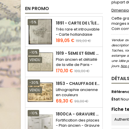
plupart d
EN PROMO
Dimension
Cette gra
-5%
1891 - CARTE DE L'ÎLE DE BORNÉO
marges ir
Coin cor
Très rare et introuvable
- Carte hollandaise
Prix
Prix
189,05 €
Vendue ave
199,00 €
de
descriptio
Taches, ro
base
-10%
1919 - 5EME ET 6EME ARRONDISSEMENT DE PARIS
estampe au
Plan ancien et détaillé
VENDU
une idée pr
de la ville de Paris -
jours.
Nos 
Odéon - Sorbonne
Prix
Prix
170,10 €
189,00 €
de
DÉTAILS
base
-30%
1853 - CHAUFFAGE ET ÉCLAIRAGE (LITHOGRAPHIE)
Lithographie ancienne
VENDU
Référen
en couleurs
État
Nou
Prix
Prix
69,30 €
99,00 €
de
Fiche t
base
-10%
1800CA - GRAVURE ARCHITECTURE MILITAIRE - ATTAQUE ET DÉFENSE
Authent
Fortification des places
- Plan ancien - Gravure