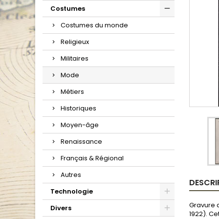
Costumes
Costumes du monde
Religieux
Militaires
Mode
Métiers
Historiques
Moyen-âge
Renaissance
Français & Régional
Autres
DESCRI
Technologie
Gravure d
Divers
1922). Ce