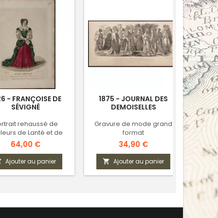
26 - FRANÇOISE DE
1875 - JOURNAL DES
18
SÉVIGNÉ
DEMOISELLES
rtrait rehaussé de
Gravure de mode grand
Gr
leurs de Lanté et de
format
Gatine
Prix
Prix
64,00 €
34,90 €
Ajouter au panier
Ajouter au panier


