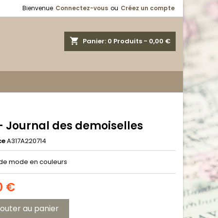
Bienvenue
Connectez-vous
ou
Créez un compte
shopping_cart
Panier:
0
Produits - 0,00 €
- Journal des demoiselles
ce
A317A220714
de mode en couleurs
0 €
jouter au panier