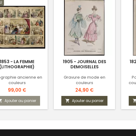
U
1853 - LA FEMME
1905 - JOURNAL DES
18
(LITHOGRAPHIE)
DEMOISELLES
hographie ancienne en
Gravure de mode en
Po
couleurs
couleurs
cou
Prix
Prix
99,00 €
24,90 €
Ajouter au panier
Ajouter au panier

