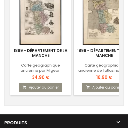
1889 - DÉPARTEMENT DE LA
1896 - DÉPARTEMENT DE 
MANCHE
MANCHE
Carte géographique
Carte géographique
ancienne par Migeon
ancienne de l'atlas nationa
Prix
Prix
34,90 €
16,90 €
Ajouter au panier
Ajouter au panier



PRODUITS