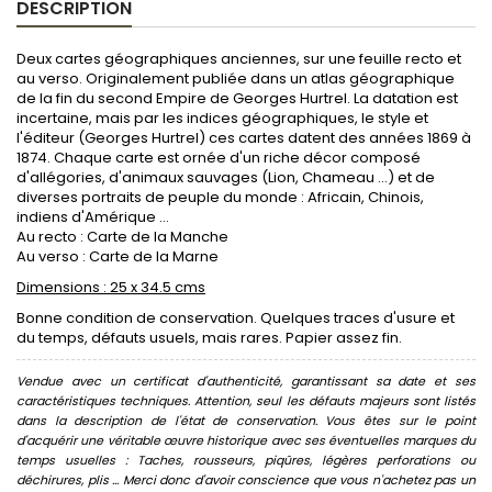
DESCRIPTION
Deux cartes géographiques anciennes, sur une feuille recto et
au verso. Originalement publiée dans un atlas géographique
de la fin du second Empire de Georges Hurtrel. La datation est
incertaine, mais par les indices géographiques, le style et
l'éditeur (Georges Hurtrel) ces cartes datent des années 1869 à
1874. Chaque carte est ornée d'un riche décor composé
d'allégories, d'animaux sauvages (Lion, Chameau ...) et de
diverses portraits de peuple du monde : Africain, Chinois,
indiens d'Amérique ...
Au recto : Carte de la Manche
Au verso : Carte de la Marne
Dimensions : 25 x 34.5 cms
Bonne condition de conservation. Quelques traces d'usure et
du temps, défauts usuels, mais rares. Papier assez fin.
Vendue avec un certificat d'authenticité, garantissant sa date et ses
caractéristiques techniques. Attention, seul les défauts majeurs sont listés
dans la description de l'état de conservation. Vous êtes sur le point
d'acquérir une véritable œuvre historique avec ses éventuelles marques du
temps usuelles : Taches, rousseurs, piqûres, légères perforations ou
déchirures, plis ... Merci donc d'avoir conscience que vous n'achetez pas un