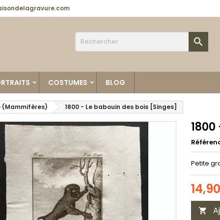
isondelagravure.com

RTRAITS
COSTUMES
BLOG
 (Mammifères)
1800 - Le babouin des bois [Singes]
1800 
Référen
Petite g
14,9
A
