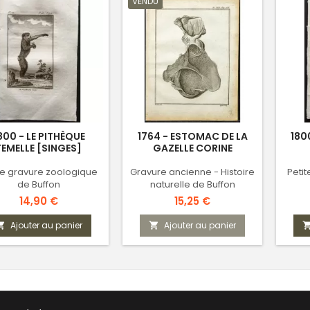
VENDU
800 - LE PITHÈQUE
1764 - ESTOMAC DE LA
180
FEMELLE [SINGES]
GAZELLE CORINE
te gravure zoologique
Gravure ancienne - Histoire
Peti
de Buffon
naturelle de Buffon
Prix
Prix
14,90 €
15,25 €
Ajouter au panier
Ajouter au panier

