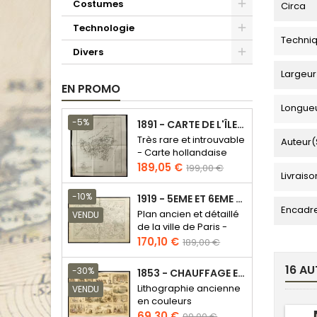
Costumes
Circa
Technologie
Techni
Divers
Largeur
EN PROMO
Longue
-5%
1891 - CARTE DE L'ÎLE DE BORNÉO
Très rare et introuvable
Auteur(
- Carte hollandaise
Prix
Prix
189,05 €
199,00 €
Livraiso
de
base
-10%
1919 - 5EME ET 6EME ARRONDISSEMENT DE PARIS
Encadr
Plan ancien et détaillé
VENDU
de la ville de Paris -
Odéon - Sorbonne
Prix
Prix
170,10 €
189,00 €
de
16 AU
base
-30%
1853 - CHAUFFAGE ET ÉCLAIRAGE (LITHOGRAPHIE)
Lithographie ancienne
VENDU
en couleurs
Prix
Prix
69,30 €
99,00 €