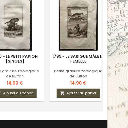
VENDU
0 - LE PETIT PAPION
1799 - LE SARIGUE MÂLE ET
179
[SINGES]
FEMELLE
OUR
te gravure zoologique
Petite gravure zoologique
Petit
de Buffon
de Buffon
Prix
Prix
14,90 €
14,90 €
Ajouter au panier
Ajouter au panier


