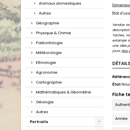
Animaux domestiques
Dimension
Autres
État d'us
Géographie
Vendue ave
descriptio
Physique & Chimie
Taches, ro
estampe au
Paléontologie
une idée pr
jours.
Nos 
Météorologie
Ethnologie
DÉTAILS
Agronomie
Référen
Cartographie
État
Nou
Mathématiques & Géométrie
Fiche t
Géologie
Authent
Autres
Année
Portraits