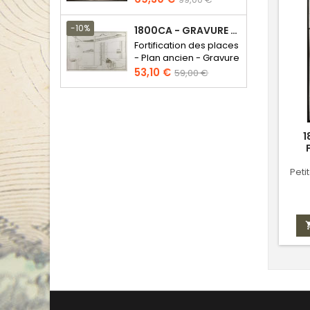
de
base
-10%
1800CA - GRAVURE ARCHITECTURE MILITAIRE - ATTAQUE ET DÉFENSE
Fortification des places
- Plan ancien - Gravure
en taille douce
Prix
Prix
53,10 €
59,00 €
de
base
1
Peti