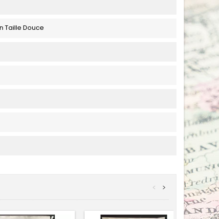
n Taille Douce
<
>