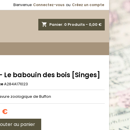
Bienvenue
Connectez-vous
ou
Créez un compte
shopping_cart
Panier:
0
Produits - 0,00 €
- Le babouin des bois [Singes]
ce
A284A171023
ravure zoologique de Buffon
0 €
jouter au panier