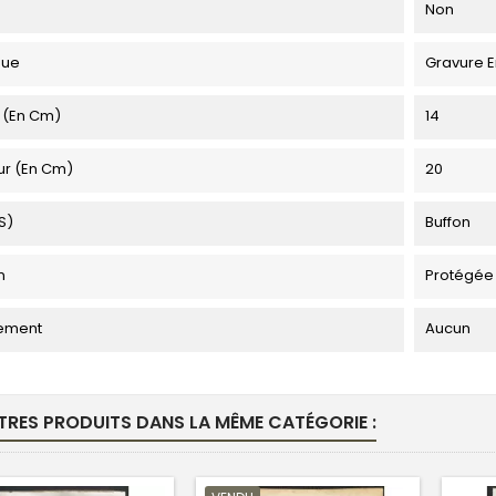
Non
que
Gravure E
 (en Cm)
14
ur (en Cm)
20
s)
Buffon
n
Protégée
ement
Aucun
TRES PRODUITS DANS LA MÊME CATÉGORIE :