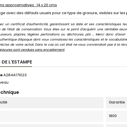
s approximatives : 14 x 20 cms
age avec des défauts usuels pour ce type de gravure, visibles sur les 
c un certificat d'authenticité, garantissant sa date et ses caractéristiques tec
n de l'état de conservation. Vous êtes sur le point d'acquérir une véritable œ
usseurs, piqûres, légères perforations ou déchirures, plis ... Merci donc d'av
thentique d'époque dont vous connaissez les caractéristiques et le vocabulaire. 
écise de votre achat. Dans le cas où cet état ne vous conviendrait pas à la récept
gravures sont vendues sans encadrement
.
 DE L'ESTAMPE
ce
A284A171023
veau
echnique
icité
Garantie
1800