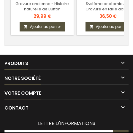
Gravure ancienne - Histoire
Système anatomique -
naturelle de Buffon
Gravure en taille douce
Prix
Prix
29,99 €
36,50 €
Ajouter au panier
Ajouter au panier



PRODUITS

NOTRE SOCIÉTÉ

VOTRE COMPTE

CONTACT
LETTRE D'INFORMATIONS