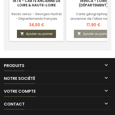
1874 - CARTE ANCIENNE DE
1896CA - LOIRE
LOIRE & HAUTE-LOIRE
(DÉPARTEMENT)
Recto verso - Georges Hurtrel
Carte géographique
- Départements français
ancienne de l'atlas nationa
Prix
Prix
34,50 €
17,90 €
Ajouter au panier
Ajouter au panier



PRODUITS

NOTRE SOCIÉTÉ

VOTRE COMPTE

CONTACT