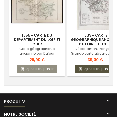
1855 - CARTE DU
1839 - CARTE
DÉPARTEMENT DU LOIR ET
GÉOGRAPHIQUE ANCIEN
CHER
DU LOIR-ET-CHER
Carte géographique
Département français -
ancienne par Dufour
Grande carte géographiq
de l'atlas communal
Prix
Prix
25,90 €
39,00 €
Ajouter au panier
Ajouter au panier



PRODUITS

NOTRE SOCIÉTÉ