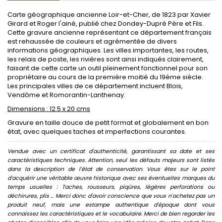
Carte géographique ancienne Loir-et-Cher, de 1823 par Xavier
Girard et Roger l'ainé, publié chez Dondey-Dupré Père et Fils.
Cette gravure ancienne représentant ce département français
est rehaussée de couleurs et agrémentée de divers
informations géographiques. Les villes importantes, les routes,
les relais de poste, les rivières sont ainsi indiqués clairement,
faisant de cette carte un outil pleinement fonctionnel pour son
propriétaire au cours de la première moitié du 19ème siècle.
Les principales villes de ce département incluent Blois,
Vendôme et Romorantin-Lanthenay.
Dimensions : 12.5 x 20 cms
Gravure en taille douce de petit format et globalement en bon
état, avec quelques taches et imperfections courantes.
Vendue avec un certificat d'authenticité, garantissant sa date et ses
caractéristiques techniques. Attention, seul les défauts majeurs sont listés
dans la description de l'état de conservation. Vous êtes sur le point
d'acquérir une véritable œuvre historique avec ses éventuelles marques du
temps usuelles : Taches, rousseurs, piqûres, légères perforations ou
déchirures, plis ... Merci donc d'avoir conscience que vous n'achetez pas un
produit neuf, mais une estampe authentique d'époque dont vous
connaissez les caractéristiques et le vocabulaire. Merci de bien regarder les