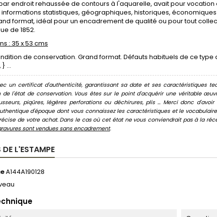
par endroit rehaussée de contours à l'aquarelle, avait pour vocati
informations statistiques, géographiques, historiques, économiques e
and format, idéal pour un encadrement de qualité ou pour tout collec
ue de 1852.
s : 35 x 53 cms
dition de conservation. Grand format. Défauts habituels de ce type 
} ...
c un certificat d'authenticité, garantissant sa date et ses caractéristiques tec
n de l'état de conservation. Vous êtes sur le point d'acquérir une véritable œ
usseurs, piqûres, légères perforations ou déchirures, plis ... Merci donc d'av
thentique d'époque dont vous connaissez les caractéristiques et le vocabulaire. 
écise de votre achat. Dans le cas où cet état ne vous conviendrait pas à la récept
gravures sont vendues sans encadrement
.
 DE L'ESTAMPE
ce
A144A190128
veau
echnique