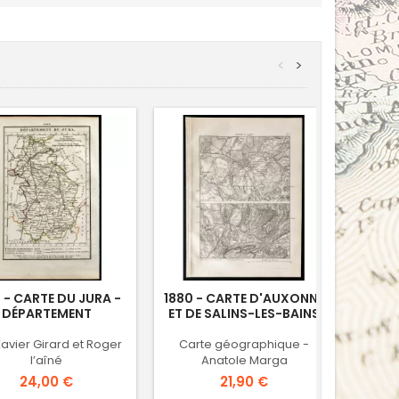
<
>
 - CARTE DU JURA -
1880 - CARTE D'AUXONNE
1880
DÉPARTEMENT
ET DE SALINS-LES-BAINS
avier Girard et Roger
Carte géographique -
Car
l’aîné
Anatole Marga
Prix
Prix
24,00 €
21,90 €