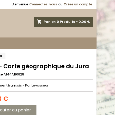
Bienvenue
Connectez-vous
ou
Créez un compte
shopping_cart
Panier:
0
Produits - 0,00 €
ra
 - Carte géographique du Jura
ce
A144A190128
ent français - Par Levasseur
0 €
jouter au panier