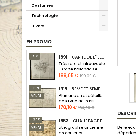
Costumes
Technologie
Divers
EN PROMO
-5%
1891 - CARTE DE L'ÎLE DE BORNÉO
Très rare et introuvable
- Carte hollandaise
Prix
Prix
189,05 €
199,00 €
de
base
-10%
1919 - 5EME ET 6EME ARRONDISSEMENT DE PARIS
Plan ancien et détaillé
VENDU
de la ville de Paris -
Odéon - Sorbonne
Prix
Prix
170,10 €
189,00 €
DESCRI
de
base
-30%
1853 - CHAUFFAGE ET ÉCLAIRAGE (LITHOGRAPHIE)
Belle et 
Lithographie ancienne
VENDU
départeme
en couleurs