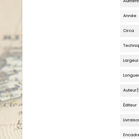
Authent
Année
Circa
Techni
Largeur
Longue
Auteur(
Éditeur
Livraiso
Encadr