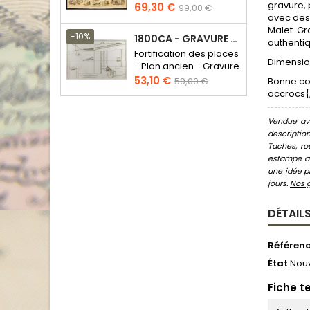
gravure, 
Prix
Prix
69,30 €
99,00 €
avec des 
de
Malet. Gr
base
-10%
1800CA - GRAVURE ARCHITECTURE MILITAIRE - ATTAQUE ET DÉFENSE
authentiq
Fortification des places
Dimension
- Plan ancien - Gravure
en taille douce
Prix
Prix
53,10 €
59,00 €
Bonne con
de
accrocs{, 
base
Vendue ave
descriptio
Taches, ro
estampe au
une idée pr
jours.
Nos 
DÉTAILS
Référen
État
Nou
Fiche t