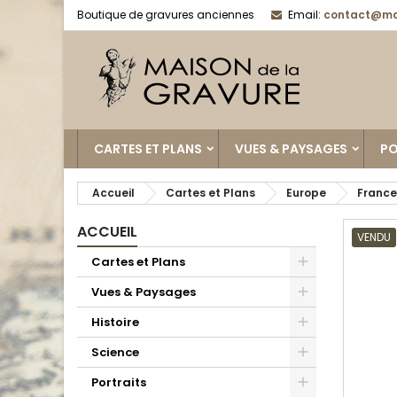
Boutique de gravures anciennes
Email:
contact@ma
CARTES ET PLANS
VUES & PAYSAGES
PO
Accueil
Cartes et Plans
Europe
France
ACCUEIL
VENDU
Cartes et Plans
Vues & Paysages
Histoire
Science
Portraits