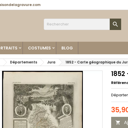
isondelagravure.com

RTRAITS
COSTUMES
BLOG
Départements
Jura
1852 - Carte géographique du Ju
1852
Référen
Départem
35,9
A
