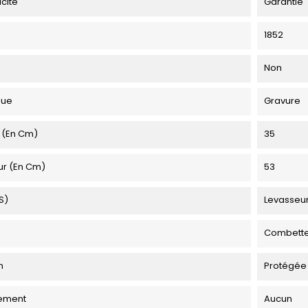
icité
Garantie
1852
Non
que
Gravure
 (en Cm)
35
ur (en Cm)
53
s)
Levasseu
Combett
n
Protégée
ement
Aucun