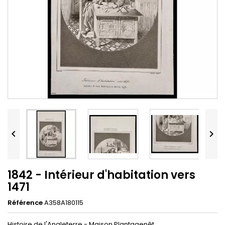


1842 - Intérieur d'habitation vers
1471
Référence
A358A180115
Histoire de l'Angleterre - Maison Plantagenêt