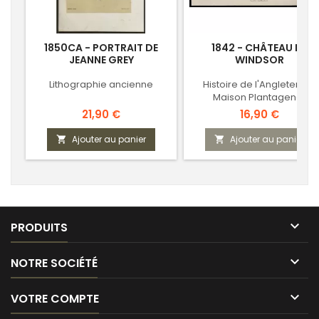
1850CA - PORTRAIT DE
1842 - CHÂTEAU DE
JEANNE GREY
WINDSOR
Lithographie ancienne
Histoire de l'Angleterre -
Maison Plantagenêt
Prix
Prix
21,90 €
16,90 €
Ajouter au panier
Ajouter au panier



PRODUITS

NOTRE SOCIÉTÉ

VOTRE COMPTE