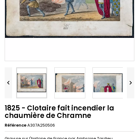


1825 - Clotaire fait incendier la
chaumière de Chramne
Référence
A307A250506
Gravure sur l'histoire de France par Ambroise Tardieu