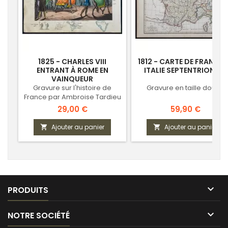
1825 - CHARLES VIII
1812 - CARTE DE FRANCE 
ENTRANT À ROME EN
ITALIE SEPTENTRIONALE
VAINQUEUR
Gravure sur l'histoire de
Gravure en taille douce
France par Ambroise Tardieu
Prix
Prix
29,00 €
59,90 €
Ajouter au panier
Ajouter au panier



PRODUITS

NOTRE SOCIÉTÉ