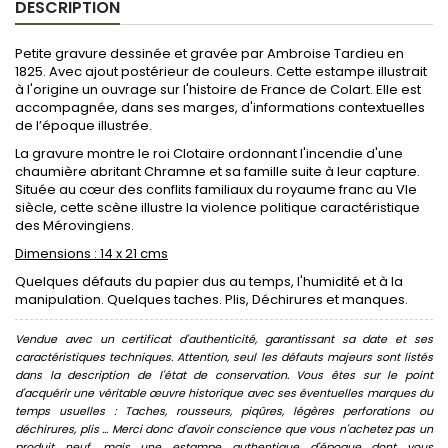
DESCRIPTION
Petite gravure dessinée et gravée par Ambroise Tardieu en
1825. Avec ajout postérieur de couleurs. Cette estampe illustrait
à l'origine un ouvrage sur l'histoire de France de Colart. Elle est
accompagnée, dans ses marges, d'informations contextuelles
de l’époque illustrée.
La gravure montre le roi Clotaire ordonnant l'incendie d'une
chaumière abritant Chramne et sa famille suite à leur capture.
Située au cœur des conflits familiaux du royaume franc au VIe
siècle, cette scène illustre la violence politique caractéristique
des Mérovingiens.
Dimensions : 14 x 21 cms
Quelques défauts du papier dus au temps, l'humidité et à la
manipulation. Quelques taches. Plis, Déchirures et manques.
Vendue avec un certificat d'authenticité, garantissant sa date et ses
caractéristiques techniques. Attention, seul les défauts majeurs sont listés
dans la description de l'état de conservation. Vous êtes sur le point
d'acquérir une véritable œuvre historique avec ses éventuelles marques du
temps usuelles : Taches, rousseurs, piqûres, légères perforations ou
déchirures, plis ... Merci donc d'avoir conscience que vous n'achetez pas un
produit neuf, mais une estampe authentique d'époque dont vous